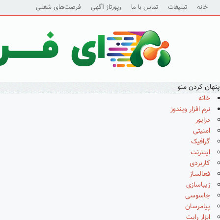
خانه
تبلیغات
تماس با ما
رپورتاژ آگهی
فرصت‌های شغلی
پنهان کردن منو
خانه
نرم افزار ویندوز
درایور
امنیتی
گرافیک
اینترنت
کاربردی
فعالساز
زیباسازی
جاسوسی
پیامرسان
ابزار رایت