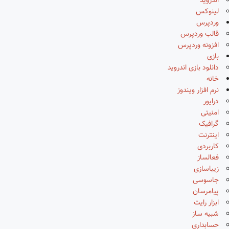
اندروید
لینوکس
وردپرس
قالب وردپرس
افزونه وردپرس
بازی
دانلود بازی اندروید
خانه
نرم افزار ویندوز
درایور
امنیتی
گرافیک
اینترنت
کاربردی
فعالساز
زیباسازی
جاسوسی
پیامرسان
ابزار رایت
شبیه ساز
حسابداری