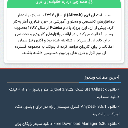
همه چیز درباره خانواده اِی فری
وب‌سایت
ای فری (Afree.ir)
از سال
۱۳۹۷
با تمرکز بر انتشار
نرم‌افزارهای تخصصی و محتوای آموزشی در حوزه فناوری آغاز به‌کار
کرد. پیش از آن، این پروژه با نام
سافت۴
از سال
۱۳۸۷
به‌صورت
رسمی فعالیت می‌کرد و در ارائه نرم‌افزارهای کاربردی و تخصصی
برای کاربران فارسی‌زبان شناخته شده بود و اکنون نیز همان
امکانات را برای کاربران فراهم کرده تا بتوانند به مجموعه گسترده
ای نرم افزار و بازی های پرمیوم دسترسی داشته باشند.
آخرین مطالب ویندوز
دانلود StartAllBack نسخه 3.9.22 استارت منو ویندوز ۱۰ و ۱۱ + لینک
دانلود مستقیم
دانلود AnyDesk 9.6.1 کنترل سیستم از راه دور برای ویندوز، مک،
لینوکس و اندروید
دانلود Free Download Manager 6.30 دانلود منیجر رایگان برای