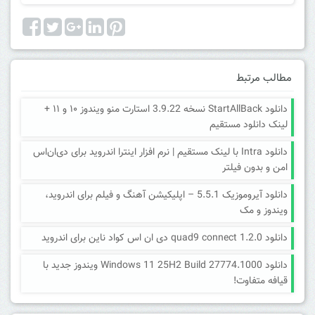
مطالب مرتبط
دانلود StartAllBack نسخه 3.9.22 استارت منو ویندوز ۱۰ و ۱۱ +
لینک دانلود مستقیم
دانلود Intra با لینک مستقیم | نرم افزار اینترا اندروید برای دی‌ان‌اس
امن و بدون فیلتر
دانلود آیروموزیک 5.5.1 – اپلیکیشن آهنگ و فیلم برای اندروید،
ویندوز و مک
دانلود quad9 connect 1.2.0 دی ان اس کواد ناین برای اندروید
دانلود Windows 11 25H2 Build 27774.1000 ویندوز جدید با
قیافه متفاوت!