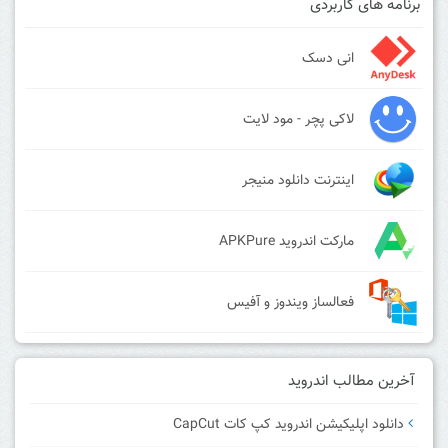
برنامه های کاربردی
انی دسک
لاکی پچر - مود لایت
اینترنت دانلود منیجر
مارکت اندروید APKPure
فعالساز ویندوز و آفیس
آخرین مطالب اندروید
دانلود اپلیکیشن اندروید کپ کات CapCut