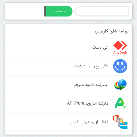
جستجو
برنامه های کاربردی
انی دسک
لاکی پچر - مود لایت
اینترنت دانلود منیجر
مارکت اندروید APKPure
فعالساز ویندوز و آفیس