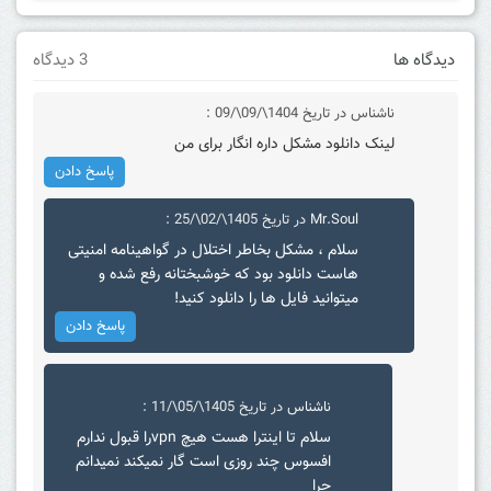
دیدگاه ها
3 دیدگاه
ناشناس
در تاریخ 1404\/09\/09 :
لینک دانلود مشکل داره انگار برای من
پاسخ دادن
Mr.Soul
در تاریخ 1405\/02\/25 :
سلام ، مشکل بخاطر اختلال در گواهینامه امنیتی
هاست دانلود بود که خوشبختانه رفع شده و
میتوانید فایل ها را دانلود کنید!
پاسخ دادن
ناشناس
در تاریخ 1405\/05\/11 :
سلام تا اینترا هست هیچ vpnرا قبول ندارم
افسوس چند روزی است گار نمیکند نمیدانم
چرا