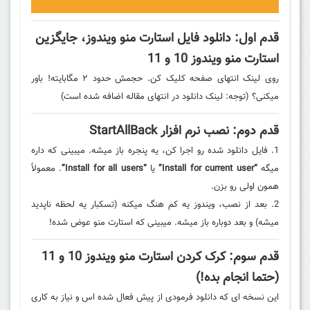
قدم اول: دانلود فایل استارت منو ویندوز، جایگزین
استارت منو ویندوز 10 و
11
روی لینک انتهای صفحه کلیک کن. حجمش حدود ۲ مگابایته! باور
میکنی؟ (توجه: لینک دانلود در انتهای مقاله اضافه شده است)
قدم دوم: نصب نرم افزار StartAllBack
1. فایل دانلود شده رو اجرا کن،
یه پنجره باز میشه. میبینی که داره
میگه
“Install for current user”
یا
“Install for all users”
. معمولاً
همون اولی رو بزن.
2. بعد از نصب، ویندوز یه کم هنگ میکنه (تسکبار یه لحظه ناپدید
میشه) و بعد دوباره باز میشه. میبینی که استارت منو عوض شده!
قدم سوم: کرک کردن استارت منو ویندوز 10 و 11
(حتما انجام بده!)
این نسخه ای که دانلود فرمودی از پیش فعال شده اس و نیاز به کاری