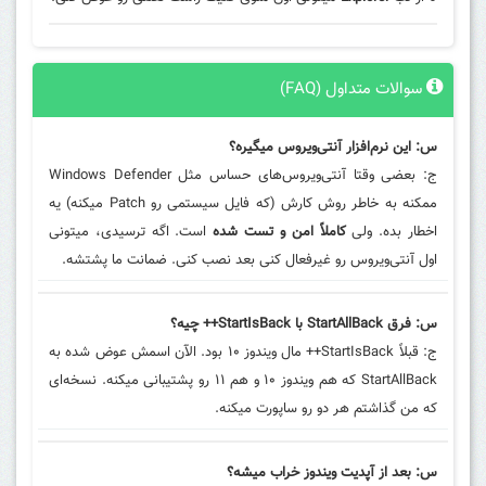
سوالات متداول (FAQ)
س: این نرم‌افزار آنتی‌ویروس میگیره؟
ج: بعضی وقتا آنتی‌ویروس‌های حساس مثل Windows Defender
ممکنه به خاطر روش کارش (که فایل سیستمی رو Patch میکنه) یه
اخطار بده. ولی
کاملاً امن و تست شده
است. اگه ترسیدی، میتونی
اول آنتی‌ویروس رو غیرفعال کنی بعد نصب کنی. ضمانت ما پشتشه.
س: فرق StartAllBack با StartIsBack++ چیه؟
ج: قبلاً StartIsBack++ مال ویندوز ۱۰ بود. الآن اسمش عوض شده به
StartAllBack که هم ویندوز ۱۰ و هم ۱۱ رو پشتیبانی میکنه. نسخه‌ای
که من گذاشتم هر دو رو ساپورت میکنه.
س: بعد از آپدیت ویندوز خراب میشه؟