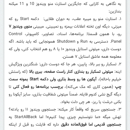
یه نگاهی به کارایی که جایگزین استارت منو ویندوز 10 و 11 میکنه
بندازین:
۱. استارت منو رو میبره عقب، به دوران طلایی:
دکمه Start رو که
میزنی، دیگه اون تخته اعلانات بیمزه رو نمیبینی. میبینی
منوی ویندوز ۷
رو، با همون قسمتا: برنامه‌ها، اسناد، تصاویر، کامپیوتر، Control
Panel. دسترسی به
Run
و
Shutdown
همونجایی که باید باشه. اگه
دوست داری، میتونی استایل ویندوز ۱۰ یا ۸ رو هم انتخاب کنی، ولی که
معلومه همه عاشق استایل ۷ هستن.
۲. تسکبار رو ببر بالا، پایین، هر جا که دوست داری:
شنگترین ویژگیش
اینه:
میتونی تسکبار رو بندازی کنار راست صفحه، ببری بالا
(که راستش
خیلیم باحاله)،
آیکون ها رو وسط بذاری ولی دکمه Start بمونه سمت
چپ
(همون کاری که مک می‌کنه)،
برچسب برنامه‌ها رو فعال کنی
تا
دیگه گیج نشی کدوم فایله. ضمناً میتونی شفافیت بذاری، سایز آیکونا رو
بکنی درشت یا ریز، هر چی دلت بخواد.
۳. جستجوی سریع که واقعاً کار میکنه:
جستجوی ویندوز ۱۱ رو یادته؟
تهش میگه «ما نتونستیم چیزی پیدا کنیم»! اما StartAllBack یه
جستجوی قدیمی اما فوق‌العاده دقیق
داره که فایلت رو قبل از اینکه