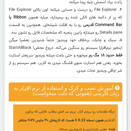
یادت بیاد اسمش چیه پیدا میکنه.
۴. File Explorer رو درست و حسابی میکنه:
اون بالای File Explorer
که پر از دکمه های الکی شده رو برمیداره، میاره همون
Ribbon یا
Command Bar قدیمی
رو با یه افکت شیشه‌ای. همچنین یه قسمت
Details pane
رو میندازه پایین پنجره که مشخصات فایل رو نشون بده.
۵. سبک و چابک، برخلاف خود ویندوز:
حتماً شنیدین بعضیا میگن
اینجور نرم‌افزارا سیستم رو سنگین می‌کنه. دروغ محض! StartAllBack
فقط حدود ۱۸ مگ رم
میخوره و حتی باعث میشه ویندوز سریعتر استارت
بخوره. یعنی هم استارت منوی قشنگ میدی به کاربر، هم سیستم رو از
شر چاقی ویندوز نجات میدی.
آموزش نصب و کرک و استفاده از نرم افزار به
زبان فارسی (همونی که دلت میخواست)
دیگه مقدمات رو بریدم کنار. بریم سر اصل مطلب. فایلی که براتون
گذاشتم
همون نسخه 3.9.22 هست که تاریخش ۳۰ مارس ۲۰۲۶ منتشر
شده
.
یعنی جدیدترین و به‌روز‌ترین نسخه.