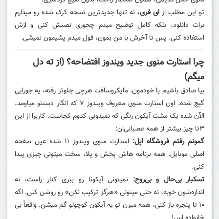
منوی خفن قدیمی، همون تسکبار راحت، بدون هیچ دردسری.
تو این مطلب از
ای فری
، نه تنها جدیدترین نسخه کرک شده رو میذارم
برات دانلود، بلکه کامل توضیح میدم چجوری نصبش کنی و ازش
استفاده کنی. پس تا آخرش با من بمون، قول میدم پشیمون نمیشی.
چرا استارت منوی جدید ویندوز افتضاحه؟ (از ته دل
میگم)
بیا صادق باشیم با خودمون. مایکروسافت هرچی جلوتر رفته، یه جورایی
گیج شده. اون استارت منوی معروف ویندوز ۷ که انگار دستتو میاومد،
الآن شده یک مشت آیکون رنگی که نمیدونی کدوم کجاست. کاربرا از این
۳تا چیز بیشتر از همه عصبانی‌ان:
گمونم رفتم فروشگاه اپل:
استارت منوی ویندوز ۱۱ شده عین صفحه
اصلی موبایل. همه برنامه هاش پخش و پلا، سخت میتونی چیزی پیدا
کنی.
تسکبار بی‌حال و بی‌روح:
نمیتونی آیکونا رو ببری کنار راست، نه
اندازه‌شون خوبه، نه حتی میتونی «هرگز ترکیب نکن» رو روشن کنی. اگه
۱۰ تا پنجره باز کنی، همه میرن تو یه آیکون کوچولو گم میشن. واقعاً بی
خانواده اس!