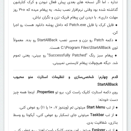
نداره ، اما اگر نسخه های بعدی پیش فعال نبودن و کرک کنارشون
گذاشته شده بود وقتی نرم‌افزار نصب بشه، یه پیغام میده که «۳۰ روز
مهلت داری». با دیدن این پیغام فریک نزن و نگران نباش.
● فایل کرک یا فایل
Patch.exe
که داخل پوشه دانلود هست رو اجرا
کن.
● دکمه
Patch
رو بزن و مسیر نصب StartAllBack رو بده. معمولاً
توی
C:\Program Files\StartAllBack
هست.
● پیغام سبز رنگ “Successfully Patched” رو ببینی، یعنی تموم
شد. دیگه هیچوقت پیغام لایسنس نمیبینی.
قدم چهارم: شخصی‌سازی و تنظیمات استارت منو محبوب
StartAllBack
روی دکمه استارت کلیک راست کن، برو تو
Properties
. اینجا همه چیز
دست خودته:
● از تب
Start Menu
میتونی تم (ویندوز ۷، ۱۰ یا ۱۱) رو عوض کنی.
● از تب
Taskbar
میتونی جای تسکبار رو عوض کنی، آیکونا رو وسط
بذاری، شفافیت بدی.
● از تب
Explorer
میتونی اون منوی کلیک راست لعنتی رو عوض کنی.