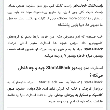
راست‌کلیک خجالت‌آور:
راست کلیک کنی روی منو استارت، هیچی نمیاد.
راست کلیک کنی روی فایل، یه منوی بی‌خاصیت میاد که باید بری
پایینش «Show more options» بزنی تا کارات رو بکنی. یعنی به قول
ما تهرونی‌ها: «بیا پایین پِدَسَگ!»
خب طبیعیه که آدم معترض بشه. من خودم بارها دیدم تو گروه‌های
کامپیوتری داد میزنن «بچه ها استارت منوم قاطی کرده!»
StartAllBack میاد با یه چاقوی دولبه، میزنه تو همون نقطه ضعف
ویندوز، میاره خاطره ویندوز ۷ رو زنده می‌کنه.
استارت منو ویندوز StartAllBack چیه و چه غلطی
می‌کنه؟
StartAllBack (که قبلاً به اسم StartIsBack++ میشناختیمش)، یه
نرم‌افزار کوچیک و خفنه که کارش فقط اینه:
بازگردوندن استارت منوی
کلاسیک و تسکبار به روزهای اوجش.
ولی نه فقط استارت منو! یه عالمه
قابلیت دیگه داره که آدم رو به وجد میاره.