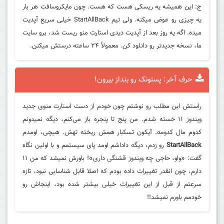
ج: این همیشه یه ریسکی هست که هست. چون مایکروسافت هر بار
یه چیزی رو عوض میکنه. ولی تیم StartAllBack خیلی سریع آپدیت
میده. اگه یه روز بعد از آپدیت دیدی استارت منو ریست شد، برو سایت
ما، نسخه جدیدتر رو دانلود کن. معمولاً ۲۴ ساعته درستش میکنن.
حرف آخر: پستونک رو بنداز بیرون!
راستش این مطلب رو نوشتم چون خودم از دست استارت منوی جدید
ویندوز ۱۱ خسته شدم. من پنج تا پنجره باز می‌کنم، دیگه نمیدونم
کدوم مال کدومه. آیکون تسکبار همش ریخته تهش. هیچی، اومدم
StartAllBack
رو زدم، دیگه داداشم اومد پای سیستمم و با اولین نگاه
گفت: «واو، حاجی چه ویندوز قشنگی داری»! باورش نمیشد که من ۱۱
دارم، چون انقدر تغییرات داده بودم که اصلا قابل شناسایی نبود، تازه
سرعتم از قبل از این تغییرات خیلی بیشتر شده بود، اینجاش رو
خودمم باورم نمیشد!!