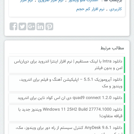
برچسب ها :
استارت منو ویندوز
,
نرم افزار ضروری
,
نرم افزار
کاربردی
,
نرم افزار کم حجم
مطالب مرتبط
دانلود Intra با لینک مستقیم | نرم افزار اینترا اندروید برای دی‌ان‌اس
امن و بدون فیلتر
دانلود آیروموزیک 5.5.1 – اپلیکیشن آهنگ و فیلم برای اندروید،
ویندوز و مک
دانلود quad9 connect 1.2.0 دی ان اس کواد ناین برای اندروید
دانلود Windows 11 25H2 Build 27774.1000 ویندوز جدید با
قیافه متفاوت!
دانلود AnyDesk 9.6.1 کنترل سیستم از راه دور برای ویندوز، مک،