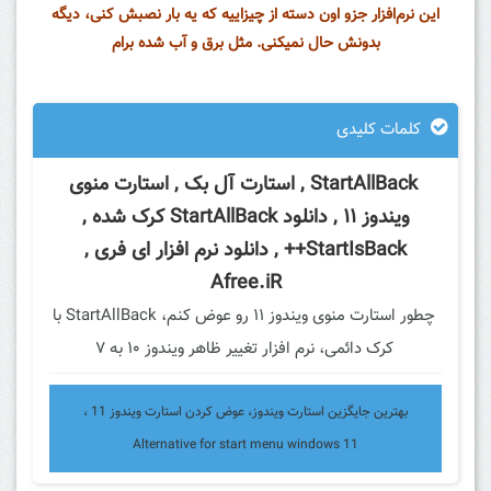
این نرم‌افزار جزو اون دسته از چیزاییه که یه بار نصبش کنی، دیگه
بدونش حال نمیکنی. مثل برق و آب شده برام
کلمات کلیدی
StartAllBack
,
استارت آل بک
,
استارت منوی
ویندوز ۱۱
, دانلود StartAllBack کرک شده ,
StartIsBack++ , دانلود نرم افزار ای فری ,
Afree.iR
چطور استارت منوی ویندوز ۱۱ رو عوض کنم
،
StartAllBack با
کرک دائمی
،
نرم افزار تغییر ظاهر ویندوز ۱۰ به
۷
بهترین جایگزین استارت ویندوز، عوض کردن استارت ویندوز 11 ،
Alternative for start menu windows 11