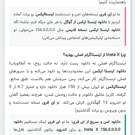
راهنماییت کنیم!
ما تو
ای فری
نسخه‌های امن و تست‌شده
اینستاایکس
رو برات آماده
کردیم تا
دانلود اینستا ایکس از گوگل
یا هر جای دیگه لازم نباشه! اگه
دانلود اینستا ایکس نسخه قدیمی
مثل 154.0.0.0.0 می‌خوای، تو
دسته‌بندی اپلیکیشن‌های اجتماعی پیداش می‌کنی!
چرا Insta X از اینستاگرام اصلی بهتره؟
اینستاگرام اصلی نه دانلود پست داره، نه حالت روح، نه آنفالویاب!
دانلود اینستا ایکس
این محدودیت‌ها رو نابود می‌کنه و با سرورهای
اصلی اینستاگرام کار می‌کنه، پس سرعتش هم بالاست. طبق منابع،
اینستاایکس
تو ایران بیش از 150 هزار دانلود داره و امتیاز 4.7 از 5
گرفته. کاربرا عاشق دانلودر و حالت روحش شدن، هرچند بعضیا گفتن
تو اندروید 13 گهگداری کرش می‌کنه. تو
ای فری
نسخه تست‌شده و
بدون ویروس رو برات گذاشتیم!
دانلود امن و سریع از ای فری:
ما تو
ای فری
لینک مستقیم
دانلود
Insta X 156.0.0.0.0
رو برای
اندروید
براتون گذاشتیم. فایل‌ها