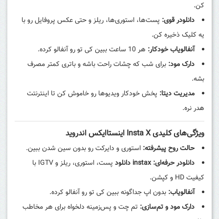
کن.
دانلودر قوی:
پست‌ها، استوری‌ها، ریلز و حتی عکس پروفایل رو با
یه کلیک ذخیره کن.
آنفالویاب خودکار:
هر 10 ساعت ببین کی تو رو آنفالو کرده.
دارک مود:
برای شب که چشات راحت باشه و باتری کمتر مصرف
بشه.
مدیریت دیتا:
پخش خودکار ویدیوها رو خاموش کن تا اینترنتت
هدر نره.
ویژگی‌های کلیدی Insta X اینستاایکس اندروید
حالت روح پیشرفته:
استوری و دایرکت رو بدون سین شدن ببین.
دانلودر حرفه‌ای:
instax دانلود
پست، استوری، ریلز و IGTV با
کیفیت HD و کپشن.
آنفالویاب:
بدون اپ جداگونه ببین کی تو رو آنفالو کرده.
دارک مود و تم‌سازی:
تم چت و پس‌زمینه دلخواه برای هر مخاطب