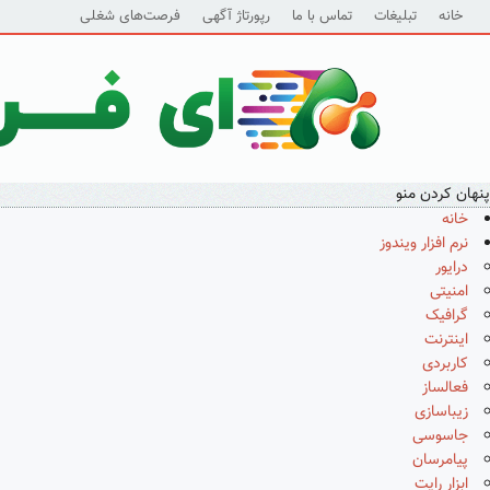
خانه
تبلیغات
تماس با ما
رپورتاژ آگهی
فرصت‌های شغلی
پنهان کردن منو
خانه
نرم افزار ویندوز
درایور
امنیتی
گرافیک
اینترنت
کاربردی
فعالساز
زیباسازی
جاسوسی
پیامرسان
ابزار رایت