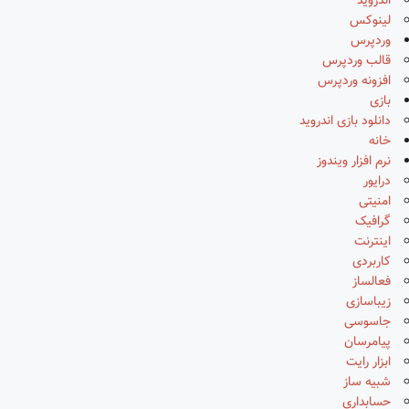
اندروید
لینوکس
وردپرس
قالب وردپرس
افزونه وردپرس
بازی
دانلود بازی اندروید
خانه
نرم افزار ویندوز
درایور
امنیتی
گرافیک
اینترنت
کاربردی
فعالساز
زیباسازی
جاسوسی
پیامرسان
ابزار رایت
شبیه ساز
حسابداری