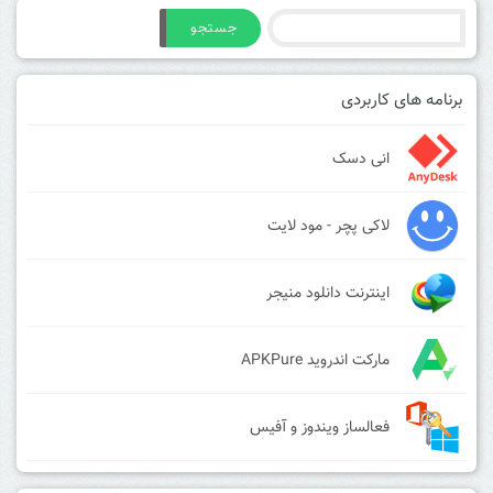
جستجو
برنامه های کاربردی
انی دسک
لاکی پچر - مود لایت
اینترنت دانلود منیجر
مارکت اندروید APKPure
فعالساز ویندوز و آفیس