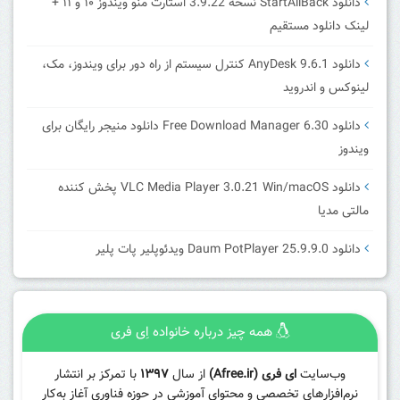
دانلود StartAllBack نسخه 3.9.22 استارت منو ویندوز ۱۰ و ۱۱ +
لینک دانلود مستقیم
دانلود AnyDesk 9.6.1 کنترل سیستم از راه دور برای ویندوز، مک،
لینوکس و اندروید
دانلود Free Download Manager 6.30 دانلود منیجر رایگان برای
ویندوز
دانلود VLC Media Player 3.0.21 Win/macOS پخش کننده
مالتی مدیا
دانلود Daum PotPlayer 25.9.9.0 ویدئوپلیر پات پلیر
همه چیز درباره خانواده اِی فری
وب‌سایت
ای فری (Afree.ir)
از سال
۱۳۹۷
با تمرکز بر انتشار
نرم‌افزارهای تخصصی و محتوای آموزشی در حوزه فناوری آغاز به‌کار