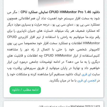
دانلود 1.46 CPUID HWMonitor Pro نمایش عملکرد CPU
: مگر می
شود به سخت افزار سیستم خود اهمیت نداد آن هم اطلاعاتی همچون
عملکرد سی پی یو ، دمای سی پی یو ، درجه حرارت و بسیاری موارد دیگر
که عملکرد ضعیف هر یک میتواند خسارت های جبران ناپذیری را برای
رقم بزند.ما میتوانیم به راحتی با استفاده از نرم افزار کاربردی CPUID
HWMonitor اطلاعات و عملکرد سخت افزار خود مخصوصا سی پی یوی
کامپیوتر شخصی خود را حتی با اتصال از راه دور را مشاهده
کنیم.استفاده از ابزار CPUID HWMonitor چه اطلاعات و قابلیت های
دیگری را به ما می دهد؟ در ادامه توضیحات جامعی درمورد این ابزار
خواهیم داد و نهایتا در پایان میتوانید از طریق سرورهای پرقدرت وب
سایت
ای فری
لینک دانلود مستقیم آنرا مشاهده کرده و مشکلات خود را
در
انجمن ای فری
با ما در میان بگذارید.
ادامه مطلب / دانلود
WinCatalog 2020.5.1.623 مرتب سازی و دسته بندی فایل