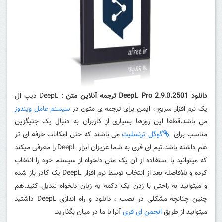
دانلود DeepL Pro 2.9.0.2501 ترجمه آنلاین متن
: DeepL دیپ ال
یک نرم افزار سریع ، ایمن برای ترجمه ی متون در
سیستم عامل ویندوز
می باشد.قطعا این روزها بسیاری از کاربران به دنبال یک جتیگزین
مناسب برای
گوگل ترنسلیت
می باشند که حتی امکانات حرفه ای تر
هم داشته باشد.تیم ای فری به شما عزیزان ابزار DeepL را معرفی میکند
که میتوانید با استفاده از آن یک متن دلخواه از سیستم خود را انتخاب
کرده و بلافاصله بعد از انتخاب توسط نرم افزار DeepL یک کادر باز شده
و میتوانید به راحتی با زدن یک دکمه یه زبان دلخواه تبدیل کنید.هم
چنین چنانچه مشکلی در نصب ، دانلود و راه اندازی DeepL داشتید
میتوانید از طریق
انجمن ای فری
آنرا با ما در میان بگذارید.