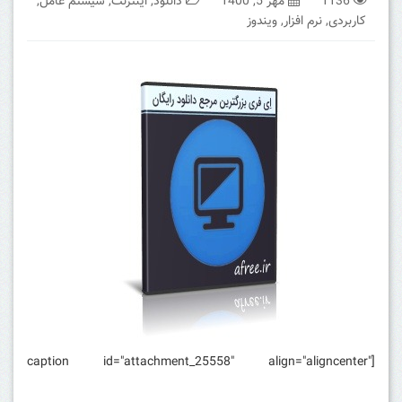
1136
مهر 5, 1400
دانلود
,
اینترنت
,
سیستم عامل
,
کاربردی
,
نرم افزار
,
ویندوز
[caption id="attachment_25558" align="aligncenter"