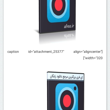
[caption id="attachment_25377" align="aligncenter"
width="320"]