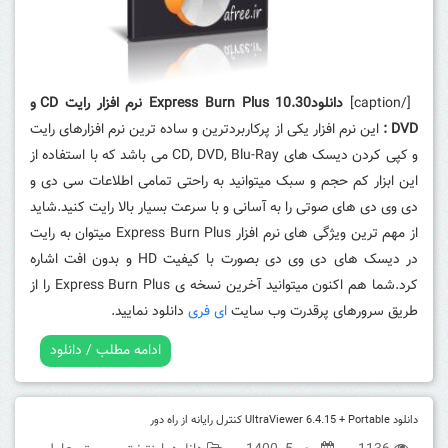
[/caption]
دانلودExpress Burn Plus 10.30 نرم افزار رایت CD و
DVD :
این نرم افزار یکی از پرکاربردترین و ساده ترین نرم افزارهای رایت
و کپی کردن دیسک های CD, DVD, Blu-Ray می باشد که با استفاده از
این ابزار کم حجم و سبک میتوانید به راحتی تمامی اطلاعات سی دی و
دی وی دی های صوتی را به آسانی و با سرعت بسیار بالا رایت کنید.شاید
از مهم ترین ویژگی های نرم افزار Express Burn Plus میتوان به رایت
در دیسک های دی وی دی بصورت با کیفیت HD و بدون افت اشاره
کرد.شما هم اکنون میتوانید آخرین نسخه ی Express Burn Plus را از
طریق سرورهای پرقدرت وب سایت
ای فری
دانلود نمایید.
ادامه مطلب / دانلود
دانلود UltraViewer 6.4.15 + Portable کنترل رایانه از راه دور