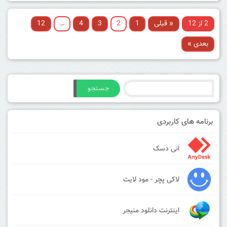
2 از 12
« قبلی
1
2
3
4
…
12
بعدی »
جستجو
برنامه های کاربردی
انی دسک
لاکی پچر - مود لایت
اینترنت دانلود منیجر