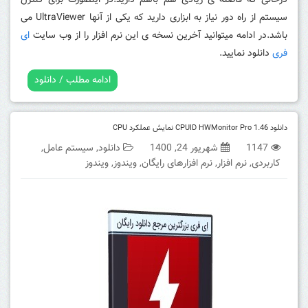
درحالی که فاصله ی زیادی هم باهم دارید.در اینصورت برای کنترل
سیستم از راه دور نیاز به ابزاری دارید که یکی از آنها UltraViewer می
باشد.در ادامه میتوانید آخرین نسخه ی این نرم افزار را از وب سایت
ای
فری
دانلود نمایید.
ادامه مطلب / دانلود
دانلود 1.46 CPUID HWMonitor Pro نمایش عملکرد CPU
1147
شهریور 24, 1400
دانلود
,
سیستم عامل
,
کاربردی
,
نرم افزار
,
نرم افزارهای رایگان
,
ویندوز
,
ویندوز