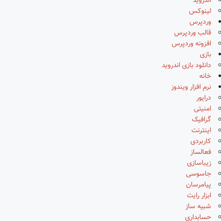
اندروید
لینوکس
وردپرس
قالب وردپرس
افزونه وردپرس
بازی
دانلود بازی اندروید
خانه
نرم افزار ویندوز
درایور
امنیتی
گرافیک
اینترنت
کاربردی
فعالساز
زیباسازی
جاسوسی
پیامرسان
ابزار رایت
شبیه ساز
حسابداری