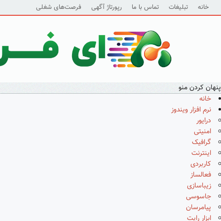
خانه
تبلیغات
تماس با ما
رپورتاژ آگهی
فرصت‌های شغلی
پنهان کردن منو
خانه
نرم افزار ویندوز
درایور
امنیتی
گرافیک
اینترنت
کاربردی
فعالساز
زیباسازی
جاسوسی
پیامرسان
ابزار رایت