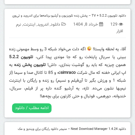
دانلود تلوبیون 5.2.2 + TV – پخش زنده تلویزیون و آرشیو برنامه‌ها برای اندروید و تی‌وی
129
خرداد 8, 1404
دانلود
,
اندروید
,
اینترنت
,
نرم
افزار
آقا، یه لحظه وایستا!
اگه دلت می‌خواد شبکه 3 رو وسط مهمونی زنده
ببینی یا سریال پایتخت رو که جا موندی پیدا کنی،
تلوبیون 5.2.2
همون چیزیه که باید رو گوشیت بندازی، داش!
تلوبیون پخش زنده
یه
اپ ایرانی خفنه که مال شرکت
simraco
ئه و 85 تا کانال صدا و سیما (از
شبکه 1 و ورزش بگیر تا آی‌فیلم و نسیم) رو زنده و رایگان با اینترنت
نیم‌بها نشون می‌ده. تازه، یه آرشیو گنده داره پر از فیلم، سریال،
خندوانه، دورهمی، فوتبال و حتی کارتون برای بچه‌ها!
ادامه مطلب / دانلود
دانلود Neat Download Manager 1.4.24 – منیجر دانلود رایگان برای ویندوز و مک