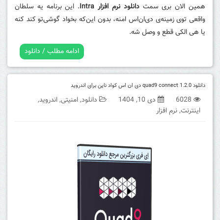
همین الان بری سمت
دانلود نرم افزار Intra
. این برنامه یه سلطان
واقعی توی زمینه‌ی دی‌ان‌اس امنه، بدون این‌که بخواد گوشی‌تو کند کنه
یا هی الکی قطع و وصل شه.
ادامه مطلب / دانلود
دانلود quad9 connect 1.2.0 دی ان اس کواد ناین برای اندروید
6028
دی 10, 1404
دانلود
,
امنیتی
,
اندروید
,
اینترنت
,
نرم افزار