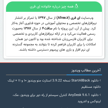
همه چیز درباره خانواده اِی فری
وب‌سایت
ای فری (Afree.ir)
از سال
۱۳۹۷
با تمرکز بر انتشار
نرم‌افزارهای تخصصی و محتوای آموزشی در حوزه فناوری آغاز به‌کار
کرد. پیش از آن، این پروژه با نام
سافت۴
از سال
۱۳۸۷
به‌صورت
رسمی فعالیت می‌کرد و در ارائه نرم‌افزارهای کاربردی و تخصصی
برای کاربران فارسی‌زبان شناخته شده بود و اکنون نیز همان
امکانات را برای کاربران فراهم کرده تا بتوانند به مجموعه گسترده
ای نرم افزار و بازی های پرمیوم دسترسی داشته باشند.
آخرین مطالب ویندوز
دانلود StartAllBack نسخه 3.9.22 استارت منو ویندوز ۱۰ و ۱۱ + لینک
دانلود مستقیم
دانلود AnyDesk 9.6.1 کنترل سیستم از راه دور برای ویندوز، مک،
لینوکس و اندروید