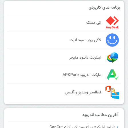
برنامه های کاربردی
انی دسک
لاکی پچر - مود لایت
اینترنت دانلود منیجر
مارکت اندروید APKPure
فعالساز ویندوز و آفیس
آخرین مطالب اندروید
دانلود اپلیکیشن اندروید کپ کات CapCut