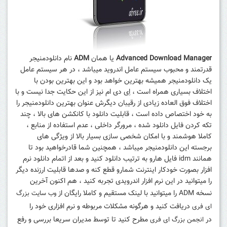
Advanced Download Manager
یا همان
ADM
نام دانلودمنیجر
قدرتمند و محبوب سیستم عامل اندروید میباشد ، در هر سیستم عامل
یک دانلودمنیجر همیشه بهترین خواهد بود و این بهترین بودن با
اختلاف بسیاری همراه است ، اِی دی ام نیز از این حکایت جدا نیست و با
اختلاف فوق العاده زیادی از رقیبان دیگرش عنوان بهترین دانلودمنیجر را
به خود اختصاص داده است ، قابلیت دانلود با کانکشن های بالا ، چند
تکه کردن فایل دانلود شده ، مرورگر داخلی ، عدم استفاده از منابع ،
کاملا هوشمند و با امکان شخصی سازی بسیار بالا از ویژگی های
برجسته این دانلودمنیجر میباشد ، همچنین شما قادرخواهید بود تا
همانند idm فایل هارو به ترتیب دانلود کنید و بعد از اتمام دانلود نرم
افزار بصورت خودکار اینترنت شمارو قطع کنه و صدها قابلیت ارزنده دیگر
را میتوانید در این نرم افزار اندرویدی تجربه کنید ، هم اکنون آخرین
نسخه ADM را میتوانید با لینک مستقیم و کاملا رایگان از
وب سایت بزرگ
دریافت کنید و هرگونه مشکلات مربوطه و نرم افزاری خود را
ای فری
در
مطرح کنید تا توسط مدیران سریعا بررسی و رفع
انجمن بزرگ ای فری