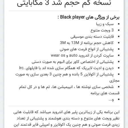
نسخه کم حجم شد 3 مگابایتی
برخی از ویژگی های Black player :
سبک و زیبا
3 ویجت متنوع
قابلیت دسته بندی موسیقی
کاهش حجم برنامه از 13M به 3M
پشتیبانی از انواع فرمت های صوتی
ساپرت کردن از اندروید auto و wear os
پشتیبانی از اختصاص کاور برای البوم به صورت دستی
دیدن و ادیت لایریک که همگام سازی شده اند با فایلهای .lrc
پشتیبانی از اکولایزر 5 بانده و هم چنین 3 بعدی سازی به صورت
مجازی
شخصی سازی نوشته ها ، انییمیشن ها، تم ها و در کل تمام
قسمت های برنامه
و...
این برنامه یکی از زیباترین پلیر های اندروید میباشد که قابلیت هایی
نظیر ویجت های متنوع و دسته بندی هوشمند و پشتیبانی از تعداد
زیدی فرمت صوتی و هم چنین یک اکولایزر و امپیلی فایر قدتمند این