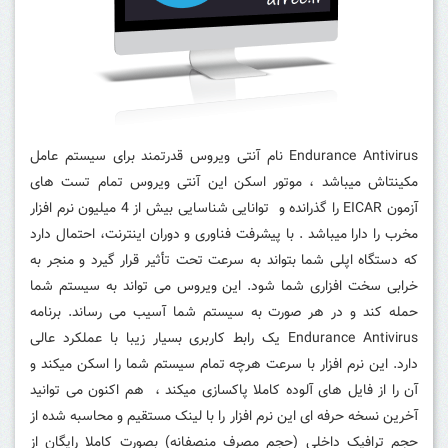
Endurance Antivirus نام آنتی ویروس قدرتمند برای سیستم عامل
مکینتاش میباشد ، موتور اسکن این آنتی ویروس تمام تست های
آزمون EICAR را گذرانده و توانایی شناسایی بیش از 4 میلیون نرم افزار
مخرب را دارا میباشد . با پیشرفت فناوری و دوران اینترنت، احتمال دارد
که دستگاه اپلی شما بتواند به سرعت تحت تأثیر قرار گیرد و منجر به
خرابی سخت افزاری شما شود. این ویروس می تواند به سیستم شما
حمله کند و در هر صورت به سیستم شما آسیب می رساند. برنامه
Endurance Antivirus یک رابط کاربری بسیار زیبا با عملکرد عالی
دارد. این نرم افزار با سرعت هرچه تمام سیستم شما را اسکن میکند و
آن را از فایل های آلوده کاملا پاکسازی میکند ، هم اکنون می توانید
آخرین نسخه حرفه ای این نرم افزار را با لینک مستقیم و محاسبه شده از
حجم ترافیک داخلی (حجم مصرف منصفانه) بصورت کاملا رایگان از