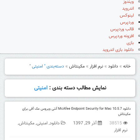
ویندوز
اندروید
لینوکس
وردپرس
قالب وردپرس
افزونه وردپرس
بازی
دانلود بازی اندروید
خانه
»
دانلود
»
نرم افزار
»
مکینتاش
»
دسته‌بندی " امنیتی "
نمایش مطالب دسته بندی :
امنیتی
دانلود McAfee Endpoint Security for Mac 10.5.7 آنتی ویروس مک آفی برای
مکینتاش
38515
آذر 29, 1397
دانلود
,
امنیتی
,
مکینتاش
,
نرم افزار