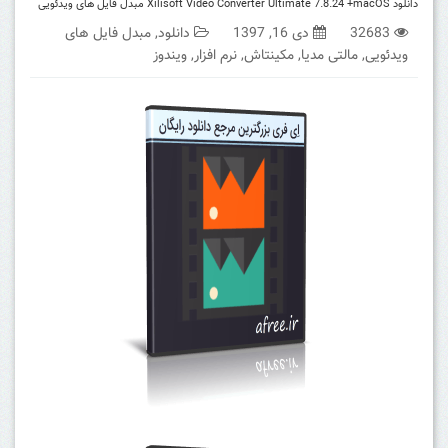
دانلود Xilisoft Video Converter Ultimate 7.8.24 +macOS مبدل فایل های ویدئویی
32683
دی 16, 1397
دانلود
,
مبدل فایل های
ویدئویی
,
مالتی مدیا
,
مکینتاش
,
نرم افزار
,
ویندوز