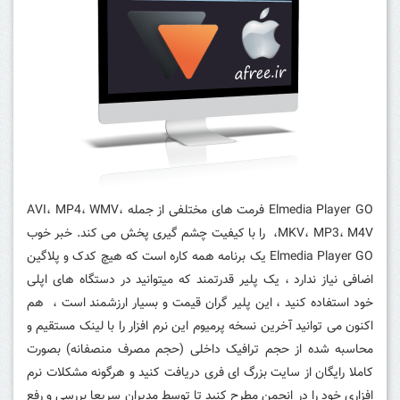
Elmedia Player GO فرمت های مختلفی از جمله AVI، MP4، WMV،
MKV، MP3، M4V، را با کیفیت چشم گیری پخش می کند. خبر خوب
Elmedia Player GO یک برنامه همه کاره است که هیچ کدک و پلاگین
اضافی نیاز ندارد ، یک پلیر قدرتمند که میتوانید در دستگاه های اپلی
خود استفاده کنید ، این پلیر گران قیمت و بسیار ارزشمند است ، هم
اکنون می توانید آخرین نسخه پرمیوم این نرم افزار را با لینک مستقیم و
محاسبه شده از حجم ترافیک داخلی (حجم مصرف منصفانه) بصورت
کاملا رایگان از سایت بزرگ ای فری دریافت کنید و هرگونه مشکلات نرم
افزاری خود را در انجمن مطرح کنید تا توسط مدیران سریعا بررسی و رفع