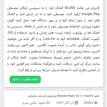
کاربران می توانند 50،000 آهنگ خود را به سرویس رایگان موسیقی
Google Play آپلود کنند. موسیقی خود را به ابر تبدیل کنید و آهنگ
های خود را بدون اینکه آنها را بر روی دستگاه خود حمل کنید گوش
دهید! ویرایش کتابخانه موسیقی خود را به راحتی با Gear، دسترسی به
آهنگ ها در یوتیوب، ایجاد لیست های پخش و رادیو، استفاده از EQ،
کیفیت آهنگ، scrobble آنها به Last.fm، و یا اگر شما می خواهید
ذخیره برای گوش دادن در آینده بصورت آفلاین ، هم اکنون می توانید
آخرین نسخه پرمیوم این نرم افزار را با لینک مستقیم و محاسبه شده از
حجم ترافیک داخلی (حجم مصرف منصفانه) بصورت کاملا رایگان از
سایت بزرگ ای فری دریافت کنید و هرگونه مشکلات نرم افزاری خود را
در انجمن مطرح کنید تا توسط مدیران سریعا بررسی و رفع گردد.
ادامه مطلب / دانلود
دانلود Elmedia Player GO 7.1 macOS ویدئوپلیر قدرتمند مکینتاش
28563
آذر 29, 1397
دانلود
,
مالتی مدیا
,