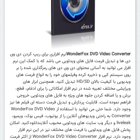
WonderFox DVD Video Converter
نرم افزاری برای ریپ کردن دی وی
دی ها و تبدیل فرمت فایل های ویدئویی می باشد که با کمک این نرم
افزار می توانید به آسانی محتوای دی وی دی های رمزگذاری شده را بر
روی سیستم کپی و ذخیره کرده وفیلمهای خود را به انواع فرمت های
ویدیویی با کیفیت بالای HD/SD تبدیل کنید. همچنین ابزار های
ویرایشی مختلف تعبیه شده در نرم افزار امکاناتی را برای ادغام، قطع،
برش و یا اضافه کردن جلوه های ویژه به فایل های ویدئویی خروجی
فراهم نموده است. قابلیت پردازش و تبدیل فرمت دسته ای فیلم ها نیز
وجود دارد. شما حتی می توانید با استفاده از WonderFox DVD Video
Converter به راحتی ویدیوهای آنلاین را از یوتیوب، فیس بوک، ویمیو،
liveleak و دیگر وب سایت های ویدئویی محبوب آنلایندانلودکنید. امکان
پخش فایل های ویدئویی با فرمت های مختلف نیز در این نرم افزار
وجود دارد.
نرم افزار WonderFox DVD Video Converter از اکثر فرمت