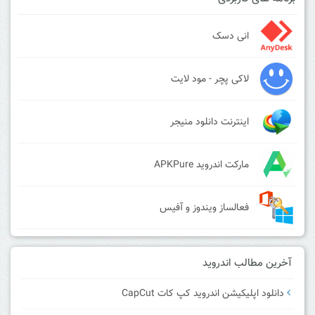
انی دسک
لاکی پچر - مود لایت
اینترنت دانلود منیجر
مارکت اندروید APKPure
فعالساز ویندوز و آفیس
آخرین مطالب اندروید
دانلود اپلیکیشن اندروید کپ کات CapCut