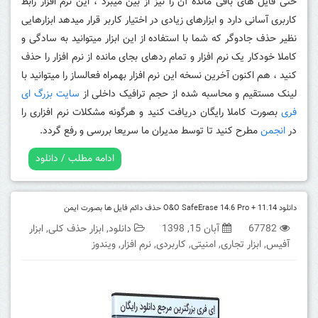
حتی فایل های باقی مانده آن را نیز از بین میبرد ، این نرم افزار رابط
کاربری آسانی دارد و ابزارهای زیادی در اختیار کاربر قرار میدهد ابزارهایی
نظیر حذف جادوگر که شما با استفاده از این ابزار میتوانید به سادگی و
کاملا خودکار یک نرم افزار و تمام ردهای بجای مانده از نرم افزار را حذف
کنید ، هم اکنون آخرین نسخه این نرم افزار بهمراه فعالساز را میتوانید با
لینک مستقیم و محاسبه شده از حجم ترافیک داخلی از
سایت بزرگ ای
فری
بصورت کاملا رایگان دریافت کنید و هرگونه مشکلات نرم افزاری را
در
انجمن
مطرح کنید تا توسط مدیران ما سریعا بررسی و رفع گردد.
ادامه مطلب / دانلود
دانلود O&O SafeErase 14.6 Pro + 11.14 حذف دائم فایل ها بصورت ایمن
67782
آبان 15, 1398
دانلود
,
ابزار حذف کلی
,
ابزار
آفیس
,
ابزار تجاری
,
امنیتی
,
کاربردی
,
نرم افزار
,
ویندوز