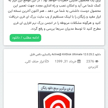
برای یک محصول امنیتی خطرناک خواهد بود ، در این مواقع این ابزار به
کمک شما می آید و امکان نصب و راه اندازی مجدد جهت تعمیر این
محصول دوست داشتنی به شما می دهد ، هم اکنون آخرین نسخه این
ابزار مفید و رایگان را با لینک مستقیم از
دریافت
وب سایت بزرگ ای فری
کنید و هرگونه مشکلات مربوطه را در
انجمن بزرگ نرم افزاری ای فری
مطرح کنید تا توسط مدیران سریعا بررسی و رفع گردد.
ادامه مطلب / دانلود
دانلود Active@ KillDisk Ultimate 12.0.25.2 پاکسازی دائمی فایل
2376
خرداد 31, 1399
ابزار حذف کلی
,
کاربردی