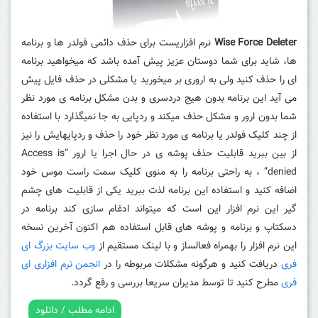
Wise Force Deleter
نرم افزاریست برای حذف دائمی فولدر ها و برنامه
ها، شاید برای شما دوستان عزیز پیش آمده باشد که میخواهید برنامه
ای را حذف کنید ولی به اروری بر میخورید یا مشکلی در حذف فایل پیش
می آید این برنامه بدون هیج دردسری و بدن مشکل برنامه ی مورد نظر
شما بدون ارور و مشکل حذف میکند و ردپایی به جا نمیگذارد با استفاده
از چند کلیک فولدر یا برنامه ی مورد نظر خود را حذف و ردپایهایش را نیز
از بین ببرید قابلیت حذف پوشه ی در حال اجرا یا ارور ”Access is
denied” ، به راحتی برنامه را به منوی کلیک سمت راست موس خود
اضافه کنید و استفاده این برنامه لذت ببرید یکی از قابلیت های چشم
گیر این نرم افزار این است که میتواند ادغام سازی کند برنامه در
دسکتاپ و برنامه و پوشه های قابل استفاده هم اکنون آخرین نسخه
این نرم افزار را بهمراه فعالساز و با لینک مستقیم از
وب سایت بزرگ ای
فری
دریافت کنید و هرگونه مشکلات مربوطه را در
انجمن نرم افزاری ای
فری
مطرح کنید تا توسط مدیران سریعا بررسی و رفع گردد.
ادامه مطلب / دانلود