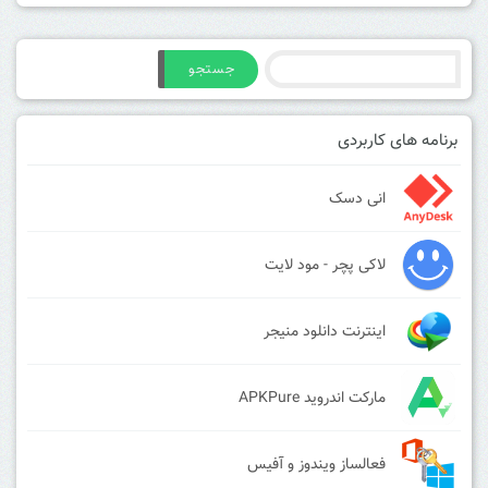
جستجو
برنامه های کاربردی
انی دسک
لاکی پچر - مود لایت
اینترنت دانلود منیجر
مارکت اندروید APKPure
فعالساز ویندوز و آفیس