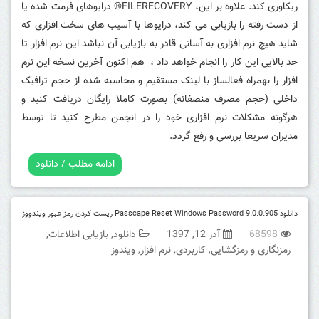
ریکاوری کند.
علاوه بر این، FILERECOVERY® درایوهای فرمت شده یا
از دست رفته را بازیابی می کند، درایوها با آسیب های سخت افزاری که
شاید هیچ نرم افزاری به آسانی قادر به بازیابی آن نباشد این نرم افزار تا
حد بالایی این کار را انجام خواهد داد ، هم اکنون آخرین نسخه این نرم
افزار را بهمراه فعالساز با لینک مستقیم و محاسبه شده از حجم ترافیک
داخلی (حجم مصرف منصفانه) بصورت کاملا رایگان دریافت کنید و
هرگونه مشکلات نرم افزاری خود را در انجمن مطرح کنید تا توسط
مدیران سریعا بررسی و رفع گردد.
ادامه مطلب / دانلود
دانلود Passcape Reset Windows Password 9.0.0.905 ریست کردن رمز عبور ویندووز
68598
آذر 12, 1397
دانلود
,
بازیابی اطلاعات
,
رمزنگاری و رمزگشایی
,
کاربردی
,
نرم افزار
,
ویندوز