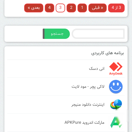
3 از 4
« قبلی
1
2
3
4
بعدی »
جستجو
برنامه های کاربردی
انی دسک
لاکی پچر - مود لایت
اینترنت دانلود منیجر
مارکت اندروید APKPure