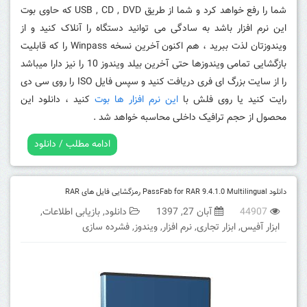
شما را رفع خواهد کرد و شما از طریق USB , CD , DVD که حاوی بوت
این نرم افزار باشد به سادگی می توانید دستگاه را آنلاک کنید و از
ویندوزتان لذت ببرید ، هم اکنون آخرین نسخه Winpass را که قابلیت
بازگشایی تمامی ویندوزها حتی آخرین بیلد ویندوز 10 را نیز دارا میباشد
را از سایت بزرگ ای فری دریافت کنید و سپس فایل ISO را روی سی دی
رایت کنید یا روی فلش با
این نرم افزار ها بوت
کنید ، دانلود این
محصول از حجم ترافیک داخلی محاسبه خواهد شد .
ادامه مطلب / دانلود
دانلود PassFab for RAR 9.4.1.0 Multilingual رمزگشایی فایل های RAR
44907
آبان 27, 1397
دانلود
,
بازیابی اطلاعات
,
ابزار آفیس
,
ابزار تجاری
,
نرم افزار
,
ویندوز
,
فشرده سازی