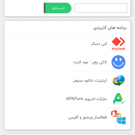
جستجو
برنامه های کاربردی
انی دسک
لاکی پچر - مود لایت
اینترنت دانلود منیجر
مارکت اندروید APKPure
فعالساز ویندوز و آفیس