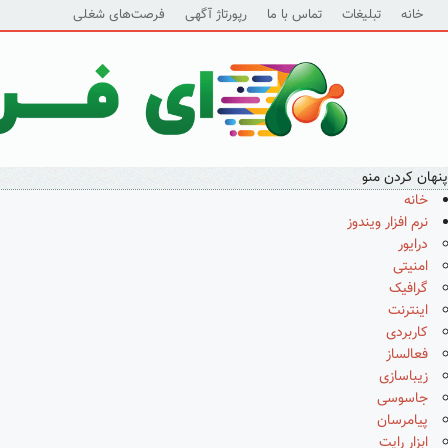
خانه
تبلیغات
تماس با ما
رپورتاژ آگهی
فرصت‌های شغلی
پنهان کردن منو
خانه
نرم افزار ویندوز
درایور
امنیتی
گرافیک
اینترنت
کاربردی
فعالساز
زیباسازی
جاسوسی
پیامرسان
ابزار رایت