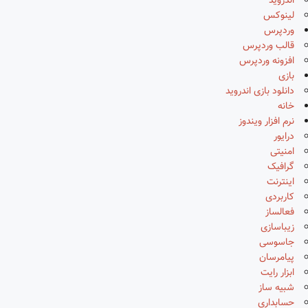
اندروید
لینوکس
وردپرس
قالب وردپرس
افزونه وردپرس
بازی
دانلود بازی اندروید
خانه
نرم افزار ویندوز
درایور
امنیتی
گرافیک
اینترنت
کاربردی
فعالساز
زیباسازی
جاسوسی
پیامرسان
ابزار رایت
شبیه ساز
حسابداری