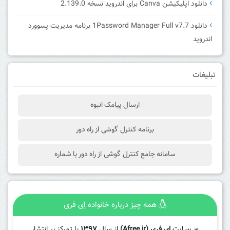
دانلود اپلیکیشن Canva برای اندروید نسخه 2.139.0
دانلود 1Password Manager Full v7.7 برنامه مدیریت پسوورد
اندروید
تبلیغات
ارسال پیامک انبوه
برنامه کنترل گوشی از راه دور
سامانه جامع کنترل گوشی از راه دور با شماره
همه چیز درباره خانواده اِی فری
وب‌سایت
ای فری (Afree.ir)
از سال
۱۳۹۷
با تمرکز بر انتشار