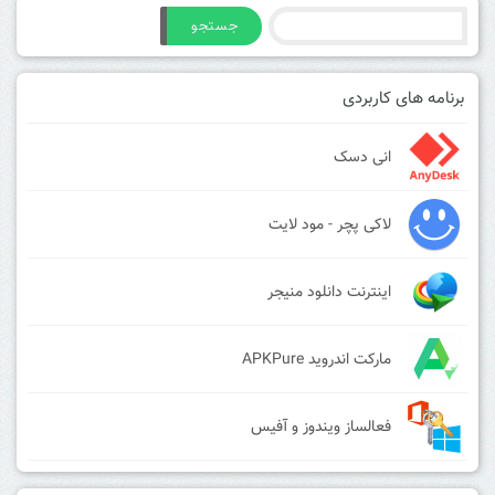
جستجو
برنامه های کاربردی
انی دسک
لاکی پچر - مود لایت
اینترنت دانلود منیجر
مارکت اندروید APKPure
فعالساز ویندوز و آفیس