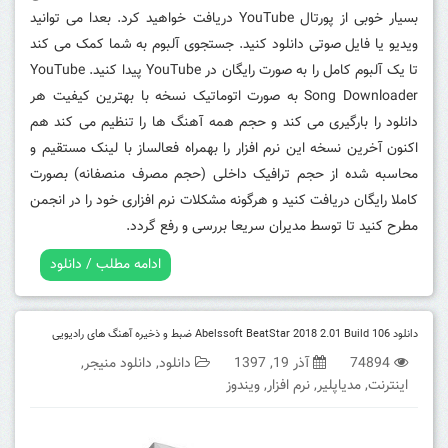
بسیار خوبی از پورتال YouTube دریافت خواهید کرد.
بعدا می توانید
ویدیو یا فایل صوتی دانلود کنید.
جستجوی آلبوم به شما کمک می کند
تا یک آلبوم کامل را به صورت رایگان در YouTube پیدا کنید.
YouTube
Song Downloader به صورت اتوماتیک نسخه با بهترین کیفیت هر
دانلود را بارگیری می کند و حجم همه آهنگ ها را تنظیم می کند هم
اکنون آخرین نسخه این نرم افزار را بهمراه فعالساز با لینک مستقیم و
محاسبه شده از حجم ترافیک داخلی (حجم مصرف منصفانه) بصورت
کاملا رایگان دریافت کنید و هرگونه مشکلات نرم افزاری خود را در انجمن
مطرح کنید تا توسط مدیران سریعا بررسی و رفع گردد.
ادامه مطلب / دانلود
دانلود Abelssoft BeatStar 2018 2.01 Build 106 ضبط و ذخیره آهنگ های رادیویی
74894
آذر 19, 1397
دانلود
,
دانلود منیجر
,
اینترنت
,
مدیاپلیر
,
نرم افزار
,
ویندوز