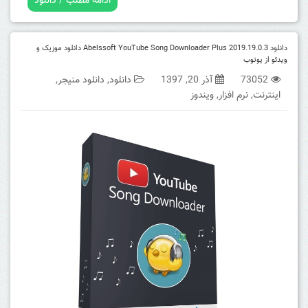
ادامه مطلب / دانلود
دانلود Abelssoft YouTube Song Downloader Plus 2019.19.0.3 دانلود موزیک و
ویدئو از یوتوب
73052
آذر 20, 1397
دانلود
,
دانلود منیجر
,
اینترنت
,
نرم افزار
,
ویندوز