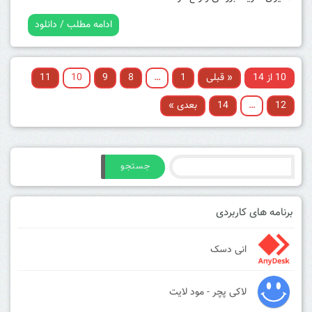
ادامه مطلب / دانلود
10 از 14
« قبلی
1
…
8
9
10
11
12
…
14
بعدی »
جستجو
برنامه های کاربردی
انی دسک
لاکی پچر - مود لایت