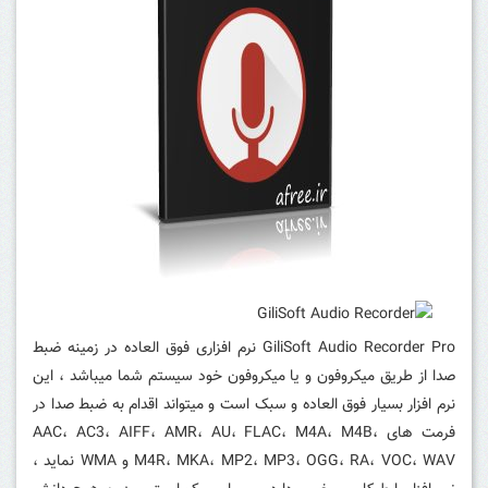
GiliSoft Audio Recorder Pro نرم افزاری فوق العاده در زمینه ضبط
صدا از طریق میکروفون و یا میکروفون خود سیستم شما میباشد ، این
نرم افزار بسیار فوق العاده و سبک است و میتواند اقدام به ضبط صدا در
فرمت های AAC، AC3، AIFF، AMR، AU، FLAC، M4A، M4B،
M4R، MKA، MP2، MP3، OGG، RA، VOC، WAV و WMA نماید ،