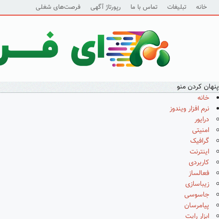
خانه
تبلیغات
تماس با ما
رپورتاژ آگهی
فرصت‌های شغلی
پنهان کردن منو
خانه
نرم افزار ویندوز
درایور
امنیتی
گرافیک
اینترنت
کاربردی
فعالساز
زیباسازی
جاسوسی
پیامرسان
ابزار رایت