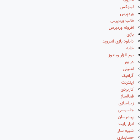
اندروید
لینوکس
وردپرس
قالب وردپرس
افزونه وردپرس
بازی
دانلود بازی اندروید
خانه
نرم افزار ویندوز
درایور
امنیتی
گرافیک
اینترنت
کاربردی
فعالساز
زیباسازی
جاسوسی
پیامرسان
ابزار رایت
شبیه ساز
حسابداری