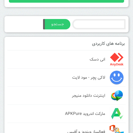
جستجو
برنامه های کاربردی
انی دسک
لاکی پچر - مود لایت
اینترنت دانلود منیجر
مارکت اندروید APKPure
فعالساز ویندوز و آفیس