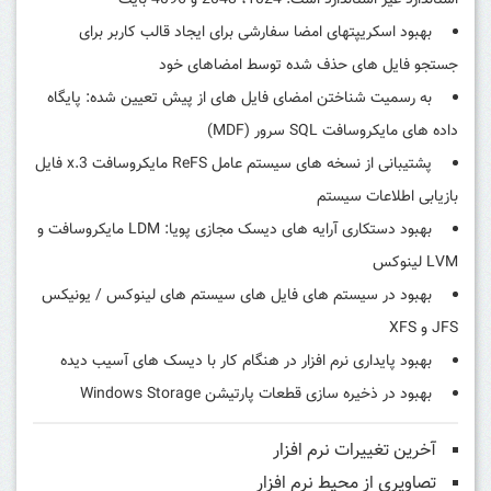
استاندارد غیر استاندارد است: 1024، 2048 و 4096 بایت
بهبود اسکریپتهای امضا سفارشی برای ایجاد قالب کاربر برای
جستجو فایل های حذف شده توسط امضاهای خود
به رسمیت شناختن امضای فایل های از پیش تعیین شده: پایگاه
داده های مایکروسافت SQL سرور (MDF)
پشتیبانی از نسخه های سیستم عامل ReFS مایکروسافت 3.x فایل
بازیابی اطلاعات سیستم
بهبود دستکاری آرایه های دیسک مجازی پویا: LDM مایکروسافت و
LVM لینوکس
بهبود در سیستم های فایل های سیستم های لینوکس / یونیکس
JFS و XFS
بهبود پایداری نرم افزار در هنگام کار با دیسک های آسیب دیده
بهبود در ذخیره سازی قطعات پارتیشن Windows Storage
آخرین تغییرات نرم افزار
تصاویری از محیط نرم افزار