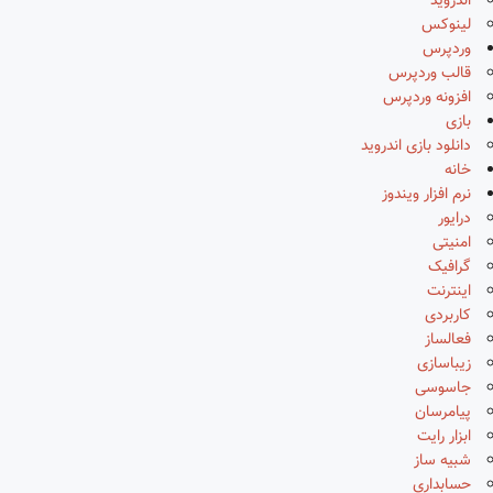
اندروید
لینوکس
وردپرس
قالب وردپرس
افزونه وردپرس
بازی
دانلود بازی اندروید
خانه
نرم افزار ویندوز
درایور
امنیتی
گرافیک
اینترنت
کاربردی
فعالساز
زیباسازی
جاسوسی
پیامرسان
ابزار رایت
شبیه ساز
حسابداری