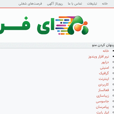
خانه
تبلیغات
تماس با ما
رپورتاژ آگهی
فرصت‌های شغلی
پنهان کردن منو
خانه
نرم افزار ویندوز
درایور
امنیتی
گرافیک
اینترنت
کاربردی
فعالساز
زیباسازی
جاسوسی
پیامرسان
ابزار رایت