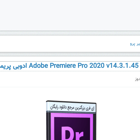
یر پرو
وز