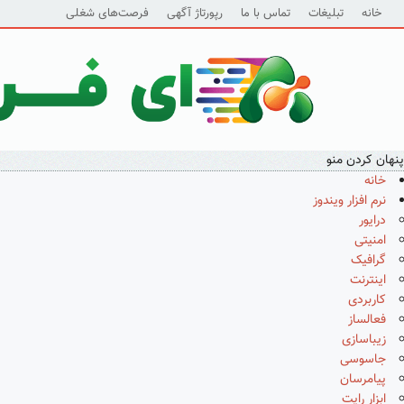
خانه
تبلیغات
تماس با ما
رپورتاژ آگهی
فرصت‌های شغلی
پنهان کردن منو
خانه
نرم افزار ویندوز
درایور
امنیتی
گرافیک
اینترنت
کاربردی
فعالساز
زیباسازی
جاسوسی
پیامرسان
ابزار رایت