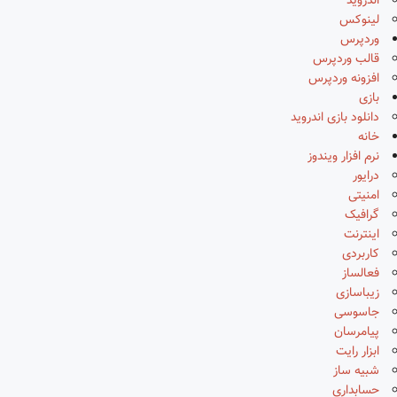
اندروید
لینوکس
وردپرس
قالب وردپرس
افزونه وردپرس
بازی
دانلود بازی اندروید
خانه
نرم افزار ویندوز
درایور
امنیتی
گرافیک
اینترنت
کاربردی
فعالساز
زیباسازی
جاسوسی
پیامرسان
ابزار رایت
شبیه ساز
حسابداری