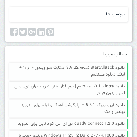
برچسب ها :
مطالب مرتبط
دانلود StartAllBack نسخه 3.9.22 استارت منو ویندوز ۱۰ و ۱۱ +
لینک دانلود مستقیم
دانلود Intra با لینک مستقیم | نرم افزار اینترا اندروید برای دی‌ان‌اس
امن و بدون فیلتر
دانلود آیروموزیک 5.5.1 – اپلیکیشن آهنگ و فیلم برای اندروید،
ویندوز و مک
دانلود quad9 connect 1.2.0 دی ان اس کواد ناین برای اندروید
دانلود Windows 11 25H2 Build 27774.1000 ویندوز جدید با