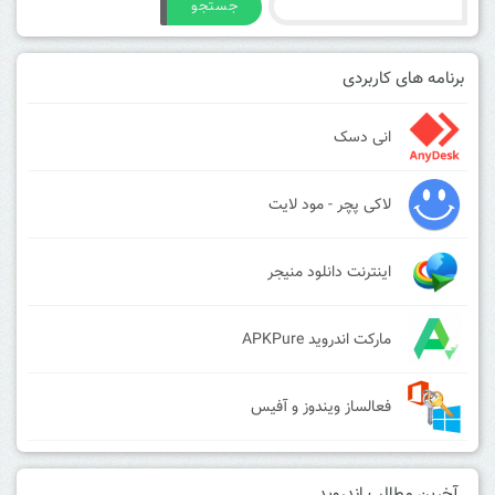
جستجو
برنامه های کاربردی
انی دسک
لاکی پچر - مود لایت
اینترنت دانلود منیجر
مارکت اندروید APKPure
فعالساز ویندوز و آفیس
آخرین مطالب اندروید