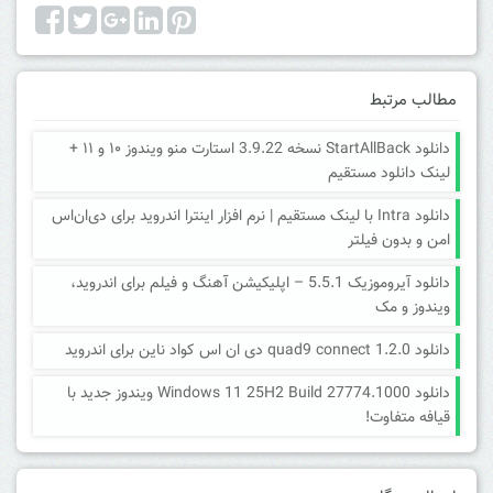
مطالب مرتبط
دانلود StartAllBack نسخه 3.9.22 استارت منو ویندوز ۱۰ و ۱۱ +
لینک دانلود مستقیم
دانلود Intra با لینک مستقیم | نرم افزار اینترا اندروید برای دی‌ان‌اس
امن و بدون فیلتر
دانلود آیروموزیک 5.5.1 – اپلیکیشن آهنگ و فیلم برای اندروید،
ویندوز و مک
دانلود quad9 connect 1.2.0 دی ان اس کواد ناین برای اندروید
دانلود Windows 11 25H2 Build 27774.1000 ویندوز جدید با
قیافه متفاوت!