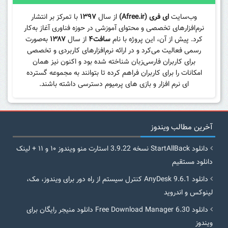
وب‌سایت
ای فری (Afree.ir)
از سال
۱۳۹۷
با تمرکز بر انتشار
نرم‌افزارهای تخصصی و محتوای آموزشی در حوزه فناوری آغاز به‌کار
کرد. پیش از آن، این پروژه با نام
سافت۴
از سال
۱۳۸۷
به‌صورت
رسمی فعالیت می‌کرد و در ارائه نرم‌افزارهای کاربردی و تخصصی
برای کاربران فارسی‌زبان شناخته شده بود و اکنون نیز همان
امکانات را برای کاربران فراهم کرده تا بتوانند به مجموعه گسترده
ای نرم افزار و بازی های پرمیوم دسترسی داشته باشند.
آخرین مطالب ویندوز
دانلود StartAllBack نسخه 3.9.22 استارت منو ویندوز ۱۰ و ۱۱ + لینک
دانلود مستقیم
دانلود AnyDesk 9.6.1 کنترل سیستم از راه دور برای ویندوز، مک،
لینوکس و اندروید
دانلود Free Download Manager 6.30 دانلود منیجر رایگان برای
ویندوز