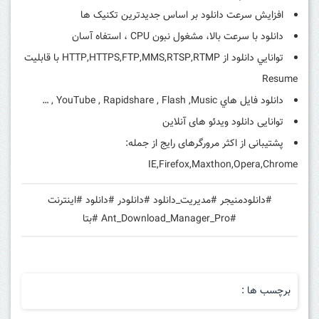
افزایش سرعت دانلود بر اساس جدیدترین تکنیک ها
دانلود با سرعت بالا، مشغول نبون CPU ، استفاه آسان
توانايي دانلود از HTTP,HTTPS,FTP,MMS,RTSP,RTMP با قابليت
Resume
دانلود فايل هاي YouTube , Rapidshare , Flash ,Music , …
توانایی دانلود ویدئو های آنلاین
پشتیبانی از اکثر مرورگرهای رایج از جمله:
IE,Firefox,Maxthon,Opera,Chrome
#دانلودمنیجر #مدیریت_دانلود #دانلودر #دانلود #اینترنت
#Ant_Download_Manager_Pro #بتا
برچسب ها :