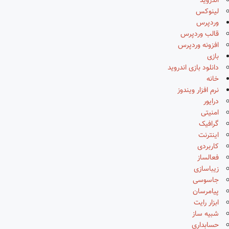
اندروید
لینوکس
وردپرس
قالب وردپرس
افزونه وردپرس
بازی
دانلود بازی اندروید
خانه
نرم افزار ویندوز
درایور
امنیتی
گرافیک
اینترنت
کاربردی
فعالساز
زیباسازی
جاسوسی
پیامرسان
ابزار رایت
شبیه ساز
حسابداری