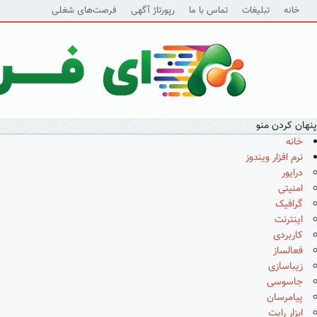
خانه
تبلیغات
تماس با ما
رپورتاژ آگهی
فرصت‌های شغلی
پنهان کردن منو
خانه
نرم افزار ویندوز
درایور
امنیتی
گرافیک
اینترنت
کاربردی
فعالساز
زیباسازی
جاسوسی
پیامرسان
ابزار رایت