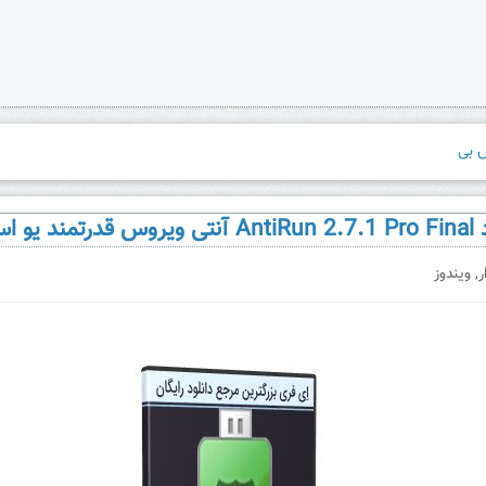
مند یو اس بی
ر
,
ویندوز