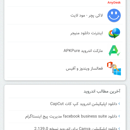
لاکی پچر - مود لایت
اینترنت دانلود منیجر
مارکت اندروید APKPure
فعالساز ویندوز و آفیس
آخرین مطالب اندروید
دانلود اپلیکیشن اندروید کپ کات CapCut
دانلود facebook business suite مدیریت پیج اینستاگرام
دانلود اپلیکیشن Canva برای اندروید نسخه 2.139.0