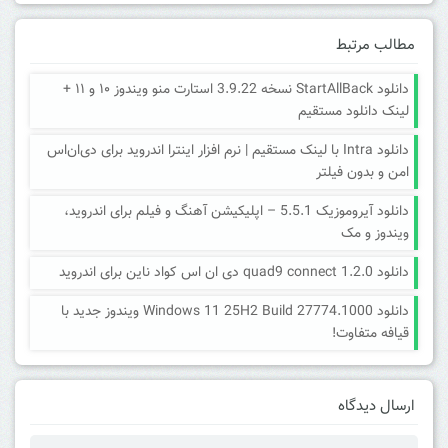
مطالب مرتبط
دانلود StartAllBack نسخه 3.9.22 استارت منو ویندوز ۱۰ و ۱۱ +
لینک دانلود مستقیم
دانلود Intra با لینک مستقیم | نرم افزار اینترا اندروید برای دی‌ان‌اس
امن و بدون فیلتر
دانلود آیروموزیک 5.5.1 – اپلیکیشن آهنگ و فیلم برای اندروید،
ویندوز و مک
دانلود quad9 connect 1.2.0 دی ان اس کواد ناین برای اندروید
دانلود Windows 11 25H2 Build 27774.1000 ویندوز جدید با
قیافه متفاوت!
ارسال دیدگاه