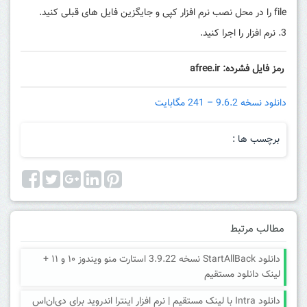
file را در محل نصب نرم افزار کپی و جایگزین فایل های قبلی کنید.
نرم افزار را اجرا کنید.
رمز فایل فشرده: afree.ir
دانلود نسخه 9.6.2 – 241 مگابایت
برچسب ها :
مطالب مرتبط
دانلود StartAllBack نسخه 3.9.22 استارت منو ویندوز ۱۰ و ۱۱ +
لینک دانلود مستقیم
دانلود Intra با لینک مستقیم | نرم افزار اینترا اندروید برای دی‌ان‌اس