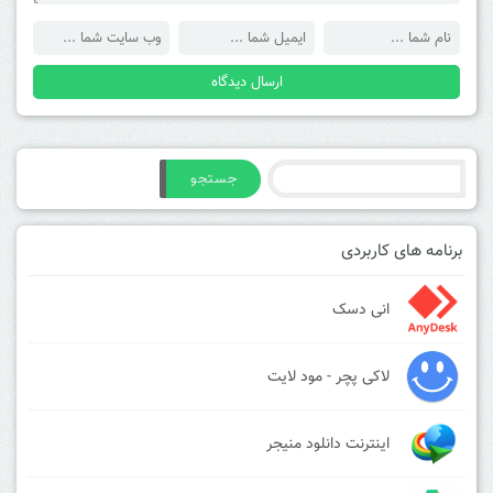
جستجو
برنامه های کاربردی
انی دسک
لاکی پچر - مود لایت
اینترنت دانلود منیجر