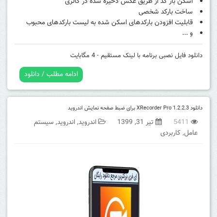
اسکن بار کد از طریق عکس ذخیره شده در گالری
ساخت بارکد شخصی
قابلیت افزودن بارکدهای اسکن شده به لیست بارکدهای محبوب
و ...
دانلود فایل نصبی برنامه با لینک مستقیم - 4 مگابایت
ادامه مطلب / دانلود
دانلود XRecorder Pro 1.2.2.3 برای ضبط صفحه نمایش اندروید
5411
تیر 31, 1399
اندروید
,
اندروید
,
سیستم
عامل
,
کاربردی