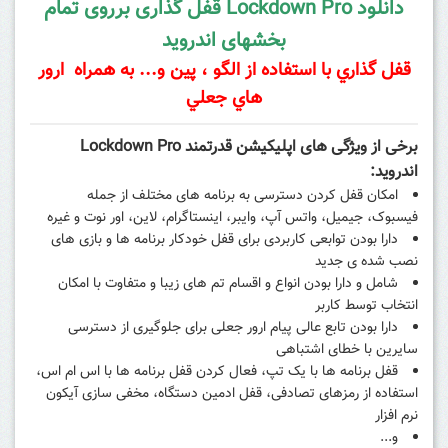
دانلود Lockdown Pro قفل گذاری برروی تمام
بخشهای اندروید
قفل گذاري با استفاده از الگو ،‌ پين و... به همراه ارور
هاي جعلي
برخی از ویژگی های اپلیکیشن قدرتمند Lockdown Pro
اندروید:
امکان قفل کردن دسترسی به برنامه های مختلف از جمله
فیسبوک،
جیمیل،
واتس آپ، وایبر،
اینستاگرام،
لاین، اور نوت و غیره
دارا بودن توابعی کاربردی برای قفل خودکار برنامه ها و بازی های
نصب شده ی جدید
شامل و دارا بودن انواع و اقسام تم های زیبا و متفاوت با امکان
انتخاب توسط کاربر
دارا بودن تابع عالی پیام ارور جعلی برای جلوگیری از دسترسی
سایرین با خطای اشتباهی
قفل برنامه ها با یک تپ، فعال کردن قفل برنامه ها با اس ام اس،
استفاده از رمزهای تصادفی، قفل ادمین دستگاه، مخفی سازی آیکون
نرم افزار
و...