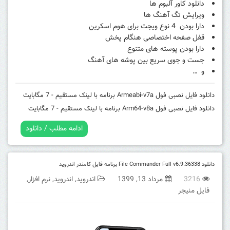
دانلود کاور آلبوم ها
ویرایش تگ آهنگ ها
دارا بودن 4 نوع ویجت برای هوم اسکرین
قفل صفحه اختصاصی هنگام پخش
دارا بودن پوسته های متنوع
جست و جوی سریع بین پوشه های آهنگ
و …
دانلود فایل نصبی فول Armeabi-v7a برنامه با لینک مستقیم - 7 مگابایت
دانلود فایل نصبی فول Arm64-v8a برنامه با لینک مستقیم - 7 مگابایت
ادامه مطلب / دانلود
دانلود File Commander Full v6.9.36338 برنامه فایل کامندر اندروید
3216
مرداد 13, 1399
اندروید
,
اندروید
,
نرم افزار
,
فایل منیجر