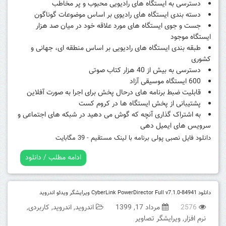
دسترسی به ایستگاه های رادیویی محبوب و پر مخاطب
دسته بندی ایستگاه های رادیوی بر اساس موضوعات گوناگون
جست و جوی ایستگاه های مورد علاقه خود در میان صد هزار
ایستگاه موجود
طبقه بندی ایستگاه های رادیویی بر اساس منطقه ای، جهانی و
کشوری
دسترسی به بیش از 40 هزار کتاب صوتی
600 ایستگاه موسیقی آزاد
قابلیت ضبط برنامه های درحال پخش برای اجرا به صورت آفلاین
پشتیبانی از پخش ایستگاه ها در کروم کست
به اشتراک گذاری آنچه که گوش می دهید در شبکه های اجتماعی و
سرویس های ایمیل دهی
دانلود فایل نصبی پولی برنامه با لینک مستقیم - 39 مگابایت
ادامه مطلب / دانلود
دانلود CyberLink PowerDirector Full v7.1.0-84941 ویرایشگر ویدئو اندروید
2576
مرداد 17, 1399
اندروید
,
اندروید
,
کاربردی
,
نرم افزار
,
ویرایشگر تصاویر