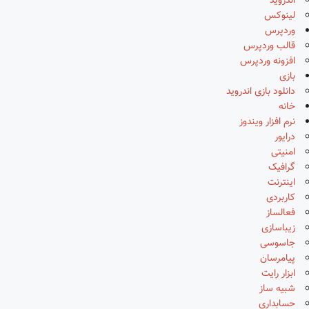
اندروید
لینوکس
وردپرس
قالب وردپرس
افزونه وردپرس
بازی
دانلود بازی اندروید
خانه
نرم افزار ویندوز
درایور
امنیتی
گرافیک
اینترنت
کاربردی
فعالساز
زیباسازی
جاسوسی
پیامرسان
ابزار رایت
شبیه ساز
حسابداری