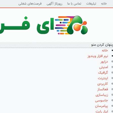
خانه
تبلیغات
تماس با ما
رپورتاژ آگهی
فرصت‌های شغلی
پنهان کردن منو
خانه
نرم افزار ویندوز
درایور
امنیتی
گرافیک
اینترنت
کاربردی
فعالساز
زیباسازی
جاسوسی
پیامرسان
ابزار رایت