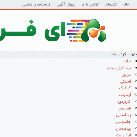
خانه
تبلیغات
تماس با ما
رپورتاژ آگهی
فرصت‌های شغلی
پنهان کردن منو
خانه
نرم افزار ویندوز
درایور
امنیتی
گرافیک
اینترنت
کاربردی
فعالساز
زیباسازی
جاسوسی
پیامرسان
ابزار رایت