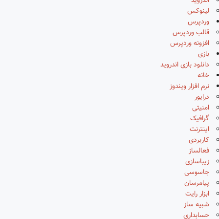
اندروید
لینوکس
وردپرس
قالب وردپرس
افزونه وردپرس
بازی
دانلود بازی اندروید
خانه
نرم افزار ویندوز
درایور
امنیتی
گرافیک
اینترنت
کاربردی
فعالساز
زیباسازی
جاسوسی
پیامرسان
ابزار رایت
شبیه ساز
حسابداری