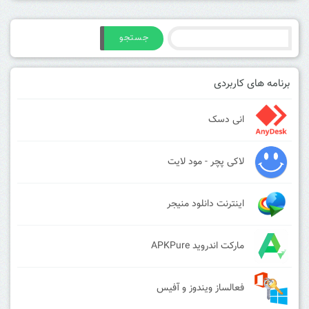
جستجو
برنامه های کاربردی
انی دسک
لاکی پچر - مود لایت
اینترنت دانلود منیجر
مارکت اندروید APKPure
فعالساز ویندوز و آفیس