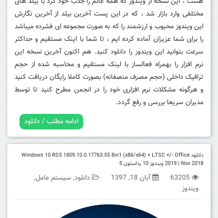
هست ، این نسخه از ویندوز که همه عالم را جذب خود کرد با بیلد های
مختلفی وارد بازار شد ، که در این پست آخرین بیلد از آخرین نگارش
این ویندوز محبوب و ارزشمند را که به صورت مجموعه ای فشرده میباشد
را برای شما عزیزان آماده کرده ایم ، تا شما با اینک مستقیم و حداکثر
سرعت بتوانید این ویندوز را دانلود کنید. هم اکنون آخرین نسخه این
نرم افزار را بهمراه فعالساز با لینک مستقیم و محاسبه شده از حجم
ترافیک داخلی (حجم مصرف منصفانه) بصورت کاملا رایگان دریافت کنید
و هرگونه مشکلات نرم افزاری خود را در انجمن مطرح کنید تا توسط
مدیران سریعا بررسی و رفع گردد.
ادامه مطلب / دانلود
دانلود Windows 10 RS5 1809.10.0.17763.55 8in1 (x86/x64) + LTSC +/- Office
2019 | Nov 2018 ویندوز 10 رداستون 5
63205
آبان 18, 1397
دانلود
,
سیستم عامل
,
ویندوز