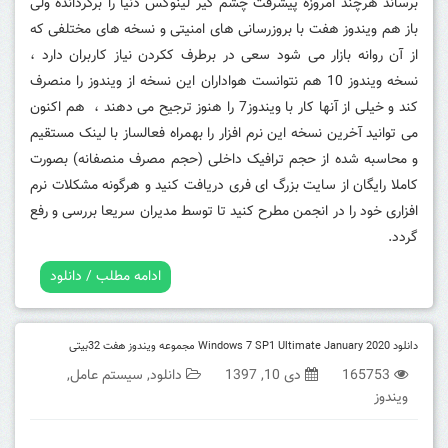
برساند هرچند امروزه پیشرفت چشم گیر لینوکس دنیا را برگردانده ولی
باز هم ویندوز هفت با بروزرسانی های امنیتی و نسخه های مختلفی که
از آن روانه بازار می شود سعی در برطرف ککردن نیاز کاربران دارد ،
نسخه ویندوز 10 هم نتوانست هواداران این نسخه از ویندوز را منصرف
کند و خیلی از آنها کار با ویندوز7 را هنوز ترجیح می دهند ، هم اکنون
می توانید آخرین نسخه این نرم افزار را بهمراه فعالساز با لینک مستقیم
و محاسبه شده از حجم ترافیک داخلی (حجم مصرف منصفانه) بصورت
کاملا رایگان از سایت بزرگ ای فری دریافت کنید و هرگونه مشکلات نرم
افزاری خود را در انجمن مطرح کنید تا توسط مدیران سریعا بررسی و رفع
گردد.
ادامه مطلب / دانلود
دانلود Windows 7 SP1 Ultimate January 2020 مجموعه ویندوز هفت 32بیتی
165753
دی 10, 1397
دانلود
,
سیستم عامل
,
ویندوز