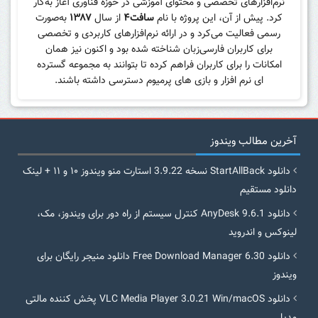
نرم‌افزارهای تخصصی و محتوای آموزشی در حوزه فناوری آغاز به‌کار
کرد. پیش از آن، این پروژه با نام
سافت۴
از سال
۱۳۸۷
به‌صورت
رسمی فعالیت می‌کرد و در ارائه نرم‌افزارهای کاربردی و تخصصی
برای کاربران فارسی‌زبان شناخته شده بود و اکنون نیز همان
امکانات را برای کاربران فراهم کرده تا بتوانند به مجموعه گسترده
ای نرم افزار و بازی های پرمیوم دسترسی داشته باشند.
آخرین مطالب ویندوز
دانلود StartAllBack نسخه 3.9.22 استارت منو ویندوز ۱۰ و ۱۱ + لینک
دانلود مستقیم
دانلود AnyDesk 9.6.1 کنترل سیستم از راه دور برای ویندوز، مک،
لینوکس و اندروید
دانلود Free Download Manager 6.30 دانلود منیجر رایگان برای
ویندوز
دانلود VLC Media Player 3.0.21 Win/macOS پخش کننده مالتی