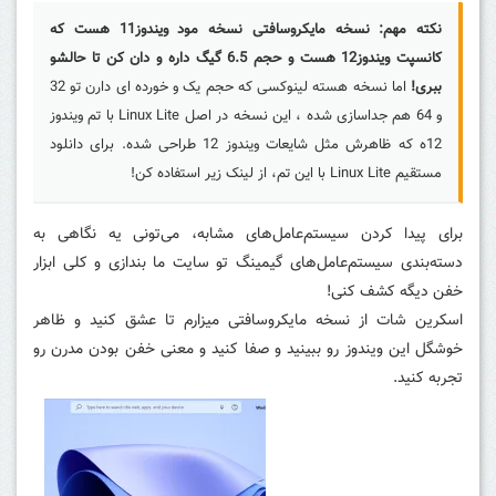
نکته مهم: نسخه مایکروسافتی نسخه مود ویندوز11 هست که
کانسپت ویندوز12 هست و حجم 6.5 گیگ داره و دان کن تا حالشو
ببری!
اما نسخه هسته لینوکسی که حجم یک و خورده ای دارن تو 32
و 64 هم جداسازی شده ، این نسخه در اصل Linux Lite با تم ویندوز
12ه که ظاهرش مثل شایعات ویندوز 12 طراحی شده. برای دانلود
مستقیم Linux Lite با این تم، از لینک زیر استفاده کن!
برای پیدا کردن سیستم‌عامل‌های مشابه، می‌تونی یه نگاهی به
دسته‌بندی سیستم‌عامل‌های گیمینگ تو سایت ما بندازی و کلی ابزار
خفن دیگه کشف کنی!
اسکرین شات از نسخه مایکروسافتی میزارم تا عشق کنید و ظاهر
خوشگل این ویندوز رو ببینید و صفا کنید و معنی خفن بودن مدرن رو
تجربه کنید.