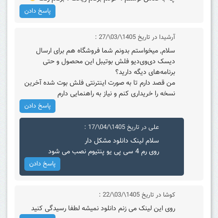
پاسخ دادن
آرشیدا
در تاریخ 1405\/03\/27 :
سلام, میخواستم بدونم شما فروشگاه هم برای ارسال
دیسک دی‌وی‌دیو فلش بوتیبل این محصول و حتی
برنامه‌های دیگه دارید؟
من قصد دارم تا به صورت اینترنتی فلش بوت شده آخرین
نسخه را خریداری کنم و نیاز به راهنمایی دارم
پاسخ دادن
علی
در تاریخ 1405\/04\/17 :
سلام لینک دانلود مشکل دار
روی رم 4 سی پی یو پنتیوم نصب می شود
پاسخ دادن
کوشا
در تاریخ 1405\/03\/22 :
روی این لینک می زنم دانلود نمیشه لطفا رسیدگی کنید