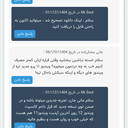
پاسخ دادن
Mr.Soul
در تاریخ 1404\/12\/01 :
سلام ، لینک دانلود تصحیح شد ، میتوانید اکنون به
راحتی فایل را دریافت کنید.
پاسخ دادن
مانی مختارزاده
در تاریخ 1404\/10\/06 :
سلام خسته نباشین ببخشید وقتی قراره ازش کمتر مصرف
کنیم خب به چه دردمون میخوره؟ ویندوز ۱۱ پرو جدید تره از
ویندوز های دیگه و اینکه سبکش باحال تره!
پاسخ دادن
Mr.Soul
در تاریخ 1404\/12\/01 :
سلام مانی جان، تجربه جدیدی میتونه باشه و در
ضمن توی نسخه جدید که قرار دادم کانسپت
ویندوز 12 روی آخرین آپدیت ویندوز11 هم هست
که خیلی خوب و روان هست و بنظرم عالیه.
پاسخ دادن