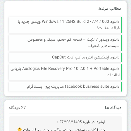
مطالب مرتبط
دانلود Windows 11 25H2 Build 27774.1000 ویندوز جدید با
قیافه متفاوت!
دانلود ویندوز 7 لایت – نسخه کم حجم، سبک و مخصوص
سیستم‌های ضعیف
دانلود اپلیکیشن اندروید کپ کات CapCut
دانلود Auslogics File Recovery Pro 10.2.0.1 + Portable بازیابی
اطلاعات
دانلود facebook business suite مدیریت پیج اینستاگرام
دیدگاه ها
27 دیدگاه
آرشیدا
در تاریخ 1405\/03\/27 :
چه با کلاس نوشتم ، خودم برگام ریخت ، برقام رفت