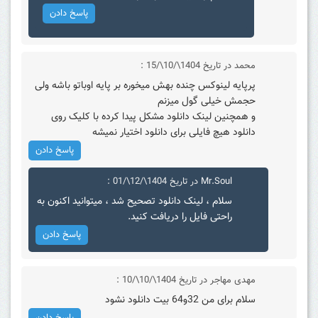
پاسخ دادن
محمد
در تاریخ 1404\/10\/15 :
پرپایه لینوکس چنده بهش میخوره بر پایه اوباتو باشه ولی
حجمش خیلی گول میزنم
و همچنین لینک دانلود مشکل پیدا کرده با کلیک روی
دانلود هیچ فایلی برای دانلود اختیار نمیشه
پاسخ دادن
Mr.Soul
در تاریخ 1404\/12\/01 :
سلام ، لینک دانلود تصحیح شد ، میتوانید اکنون به
راحتی فایل را دریافت کنید.
پاسخ دادن
مهدی مهاجر
در تاریخ 1404\/10\/10 :
سلام برای من 32و64 بیت دانلود نشود