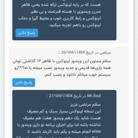
هست که بر پایه لینوکس ارائه شده یعنی ظاهر
مدرن ویندوزی با هسته قدرتمند و بی نظیر
لینوکسی و رابط کاربری خوب و محیط گیرا و جذاب
لینوکس رو باهم تجربه میکنید.
پاسخ دادن
مرتضی
در تاریخ 1404\/04\/26 :
سلام ممنون این ویندوز لینوکس با ظاهر ۱۲ گذاشتی توش
همه بازی‌ها قدیمی و جدید ویندوز نصب میشه یا نه؟؟؟رو
سیستم خوب میخام دانلود و نصب کنم.
پاسخ دادن
Mr.Soul
در تاریخ 1404\/04\/27 :
سلام مرتضی عزیز
این نسخه لینوکس بسیار سبک و کم مصرف
هست شاید یک دهم ویندوز هفت هم مصرف
نداشته باشه اما برای اجرای برنامه نو بازی ویندوز با
wine انجام میشه و یکم باید کاربلد باشید تا