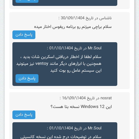
ناشناس
در تاریخ 1404\/09\/30 :
سلام براچی میزنم رو برنامه ریفوس اختار میده
پاسخ دادن
Mr.Soul
در تاریخ 1404\/10\/01 :
سلام لطفا از اخطار دریافتی اسکرین شات بدید ،
همچنین با ابزارهای دیگر مانند ventoy نیز میتونید
این سیستم عامل رو بوت کنید
پاسخ دادن
nosrat
در تاریخ 1404\/09\/16 :
این Windows 12 نسخه بتا هست؟
پاسخ دادن
Mr.Soul
در تاریخ 1404\/10\/01 :
سلام در توضیحات درج شده این نسخه کانسپتی