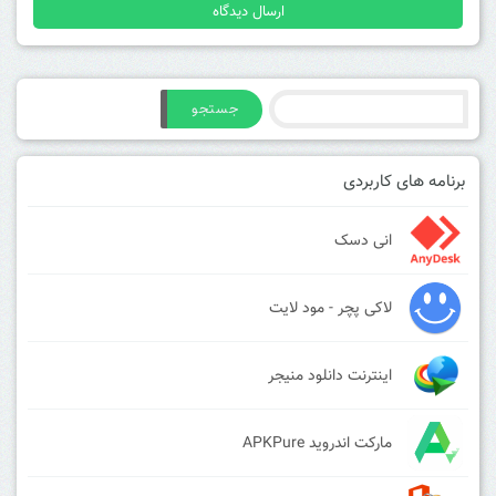
جستجو
برنامه های کاربردی
انی دسک
لاکی پچر - مود لایت
اینترنت دانلود منیجر
مارکت اندروید APKPure