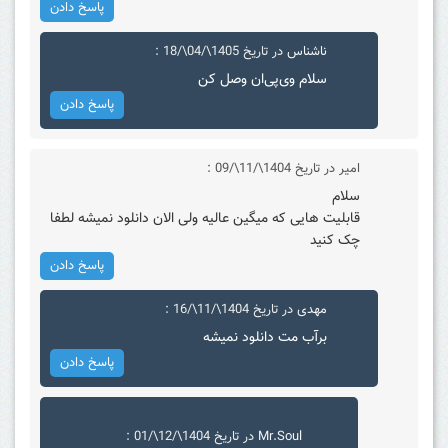
پاسخ دادن
ناشناس
در تاریخ 1405\/04\/18 :
سلام وی‌پی‌ان وصل کن
پاسخ دادن
امیر
در تاریخ 1404\/11\/09 :
سلام
قابلیت هایی که میگین عالیه ولی الان دانلود نمیشه لطفا
چک کنید
پاسخ دادن
مهدی
در تاریخ 1404\/11\/16 :
برآب مت دانلود نمیشه
پاسخ دادن
Mr.Soul
در تاریخ 1404\/12\/01 :