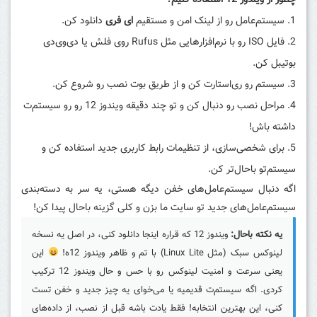
چطور از ویندوز 12 استفاده کنیم؟
سیستم‌عامل رو از لینک امن و مستقیم
ای فری
دانلود کن.
فایل ISO رو با نرم‌افزارهایی مثل Rufus روی فلش یا دی‌وی‌دی
بوتیبل کن.
سیستم رو ری‌استارت کن و از طریق بوت نصب رو شروع کن.
مراحل نصب رو دنبال کن و تو چند دقیقه ویندوز 12 رو رو سیستم‌ت
داشته باش!
برای شخصی‌سازی، از تنظیمات رابط کاربری جدید استفاده کن و
سیستم‌تو باحال‌تر کن.
اگه دنبال سیستم‌عامل‌های خفن دیگه هستی، یه سر به دسته‌بندی
سیستم‌عامل‌های جدید تو سایت ما بزن و کلی گزینه باحال پیدا کن!
یه نکته باحال:
ویندوز 12 که قراره اینجا دانلود کنی، در اصل یه نسخه
لینوکس سبک (مثل Linux Lite) با تم و ظاهر ویندوز 12ه!
این
یعنی سرعت و امنیت لینوکس رو با حس و حال ویندوز 12 ترکیب
کردی. اگه سیستم‌ت قدیمیه یا می‌خوای یه چیز جدید و خفن تست
کنی، این بهترین انتخابه! فقط یادت باشه قبل از نصب، از داده‌های