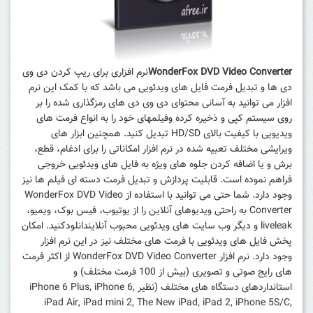
WonderFox DVD Video Converter
نرم افزاری برای ریپ کردن دی وی
دی ها و تبدیل فرمت فایل های ویدئویی می باشد که با کمک این نرم
افزار می توانید به آسانی محتوای دی وی دی های رمزگذاری شده را بر
روی سیستم کپی و ذخیره کرده وفیلمهای خود را به انواع فرمت های
ویدیویی با کیفیت بالای HD/SD تبدیل کنید. همچنین ابزار های
ویرایشی مختلف تعبیه شده در نرم افزار امکاناتی را برای ادغام، قطع،
برش و یا اضافه کردن جلوه های ویژه به فایل های ویدئویی خروجی
فراهم نموده است. قابلیت پردازش و تبدیل فرمت دسته ای فیلم ها نیز
وجود دارد. شما حتی می توانید با استفاده از WonderFox DVD Video
Converter به راحتی ویدیوهای آنلاین را از یوتیوب، فیس بوک، ویمیو،
liveleak و دیگر وب سایت های ویدئویی محبوب آنلایندانلودکنید. امکان
پخش فایل های ویدئویی با فرمت های مختلف نیز در این نرم افزار
وجود دارد.
نرم افزار WonderFox DVD Video Converter از اکثر فرمت
های رایج صوتی و تصویری (بیش از 100 فرمت مختلف) و
استانداردهای دستگاه‌ های مختلف (نظیر iPhone 6 Plus, iPhone 6,
iPad Air, iPad mini 2, The New iPad, iPad 2, iPhone 5S/C,