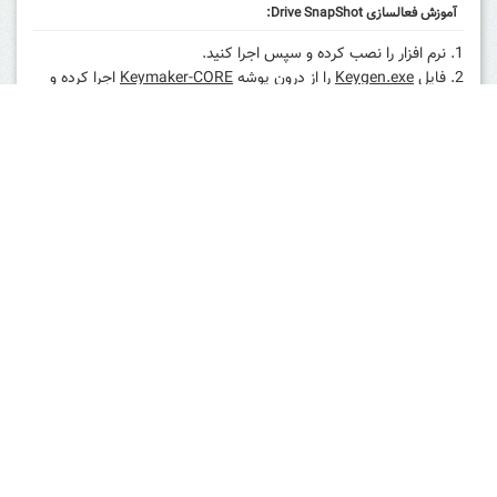
آموزش فعالسازی Drive SnapShot:
نرم افزار را نصب کرده و سپس اجرا کنید.
فایل
Keygen.exe
را از درون پوشه
Keymaker-CORE
اجرا کرده و
شماره سریالی تولید کنید
نرم افزار را با اطلاعات تولید شده توسط Keygen رجیستر کنید.
رمز فایل فشرده: afree.ir
دانلود نسخه 1.48.0.18826 - 6 مگابایت
ادامه مطلب / دانلود
1 از 6
1
2
3
…
6
بعدی »