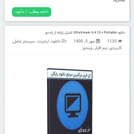
بگذارید.
ادامه مطلب / دانلود
دانلود UltraViewer 6.4.15 + Portable کنترل رایانه از راه دور
1135
مهر 5, 1400
دانلود
,
اینترنت
,
سیستم عامل
,
کاربردی
,
نرم افزار
,
ویندوز