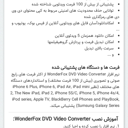
پشتیبانی از بیش از 100 فرمت ویدئویی شناخته شده
توانایی حذف محدودیت های امنیتی مربوط به کپی محتوای دی وی
دی های رمزگذاری شده
امکاندانلودآسان فایل های ویدئویی آنلاین از فیس بوک، یوتیوب و
...
امکان دانلود همزمان 5 ویدئوی آنلاین
امکان تبدیل فرمت و پردازش گروهیفیلمها
سرعت بالای تبدیل
و ...
فرمت ها و دستگاه های پشتیبانی شده
نرم افزار WonderFox DVD Video Converter از اکثر فرمت های رایج
صوتی و تصویری (بیش از 100 فرمت مختلف) و استانداردهای دستگاه‌
های مختلف (نظیر iPhone 6 Plus, iPhone 6, iPad Air, iPad mini
2, The New iPad, iPad 2, iPhone 5S/C, iPhone 5, iPhone 4s/4,
iPod series, Apple TV, BlackBerry Cell Phones and PlayBook,
Sumsung Galaxy Series) پشتیبانی میکند.
آموزش نصب WonderFox DVD Video Converter:
نرم افزار را نصب کرده و اجرا کنید.