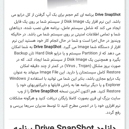
برنامه ای کم حجم برای بک آپ گرفتن از کل درایو می
Drive SnapShot
باشد. این نرم افزار یک Disk Image از سیستم شما بر روی یک فایل
ایجاد می کند که شامل سیستم عامل، برنامه های نصب شده، دیتاهای
شما و تمامی اطلاعات امنیتی بر روی سیستم شما می باشد. در حالیکه
ویندوز در حال اجرا است و شما در حال انجام کار خود هستید این نرم
افزار از دستگاه شما Image می گیرد.
Drive SnapShot
به شما امکان
می دهد که از Partition سیستم و یا درایو Hard Disk تان Backup
بگیرد و همچنین یک Disk Image از سیستم شما ایجاد کند. که در
صورت بروز مشکل (Virus , Trojan) در کمتر از چند دقیقه امکان
Restore کامل سیستمتان را دارید. این Image File میتواند به عنوان
یک درایو مجازی باشد، بنابر این شما می توانید با استفاده از Windows
Explorer و یا دیگر برنامه ها به راحتی فایلها و دایرکتوریهای خود را
Restore کنید
.
هم اکنون آخرین نسخه
Drive SnapShot
را از وب
سایت بزرگ ای فری
بصورت کاملا رایگان
کنید و هرگونه
مشکلات
دریافت
نرم افزاری
خود را در
مطرح کنید تا توسط مدیران سریعا بررسی و
انجمن
رفع گردد.