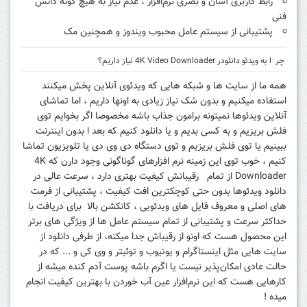
رابط کاربری آسان و بصری نرم‌افزار ، عدم نیاز به هیچ گونه دانش
فنی
پشتیبانی از سیستم عامل محبوب ویندوز و همچنین مک
چر ا به ویدئو دانلودر 4K Video Downloader نیاز داریم؟
همه ما از سایت ها و شبکه هایی که ویدئوی آنلاین پخش میکنند
استفاده میکنیم و بدون شک نیاز زیادی به اونها داریم ، اما تماشای
آنلاین ویدئوها نمیتونه برامون جذاب باشه مخصوصا اگر بخوایم توی
فلش بریزیم و به کسی بدیم و یا دانلود کنیم که بعد ا بدون اینترنت
ببینیم یا توی فلش بریزیم و توی دستگاه دی وی دی یا تلویزیون تماشا
کنیم ، خوب توی این زمینه نرم افزارهای گوناگونی وجود دارن که 4K
Downloader از تمام رقیبانش کیفیت بهتری دارد ، سرعت عالی در
دانلود ویدئوها بدون حتی کوچکترین افت کیفیت ، پشتیبانی از فرمت
های اصلی و معروف فایل های ویدئویی ، کانکشن بالا برای دریافت با
حداکثر سرعت و پشتیبانی از تمام سیستم عامل ها از ویژگی های برتر
این محصول هست که اونو از رقیباش جدا میکنه، از طرفی دانلود از
سایت هایی مثل اینستاگرام و یوتیوب و توئیتر و وی کی و ... که در
حالت عادی امکان‌پذیر نیست یا اگرم باشه پوست آدم کنده میشه از
کارهایی هست که این نرم‌افزار عین آب خوردن با بهترین کیفیت انجام
میده !