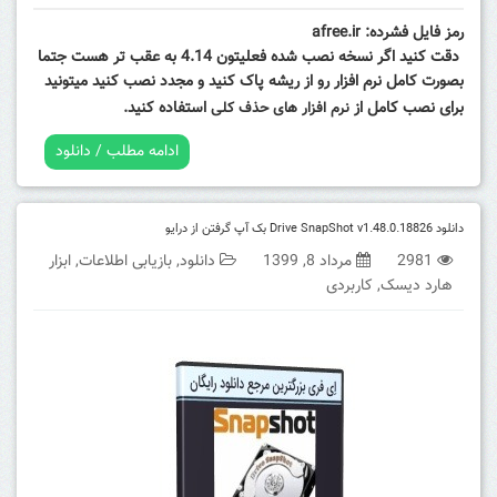
رمز فایل فشرده: afree.ir
دقت کنید اگر نسخه نصب شده فعلیتون 4.14 به عقب تر هست جتما
بصورت کامل نرم افزار رو از ریشه پاک کنید و مجدد نصب کنید میتونید
برای نصب کامل از
استفاده کنید.
نرم افزار های حذف کلی
ادامه مطلب / دانلود
دانلود Drive SnapShot v1.48.0.18826 بک آپ گرفتن از درایو
2981
مرداد 8, 1399
دانلود
,
بازیابی اطلاعات
,
ابزار
هارد دیسک
,
کاربردی