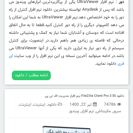
دور
: نرم افزار UltraViewer یکی از پرکاربردترین ابزارهای ویندوز می
باشد که پس از Anydesk توانسته بیشترین دانلود نرم افزار کنترل از راه
دور را به خود اختصاص دهد.نرم افزار UltraViewer به شما این امکان را
می دهد کامپیوتر دیگری را از راه دور کنترل کنید.قطعا تا به حال اتفاق
افتاده است که دوستان و آشنایان شما نیاز به کمک و پشتیبانی داشته
درحالی که فاصله ی زیادی هم باهم دارید.در اینصورت برای کنترل
سیستم از راه دور نیاز به ابزاری دارید که یکی از آنها UltraViewer می
باشد.در ادامه میتوانید آخرین نسخه ی این نرم افزار را از وب سایت
ای
فری
دانلود نمایید.
ادامه مطلب / دانلود
دانلود FileZilla Client Pro 3.55 نرم افزار مدیریت اف تی پی
74786
تیر 22, 1400
دانلود
,
اینترنت
,
اینترنت
,
سرور
,
مکینتاش
,
نرم افزار
,
ویندوز