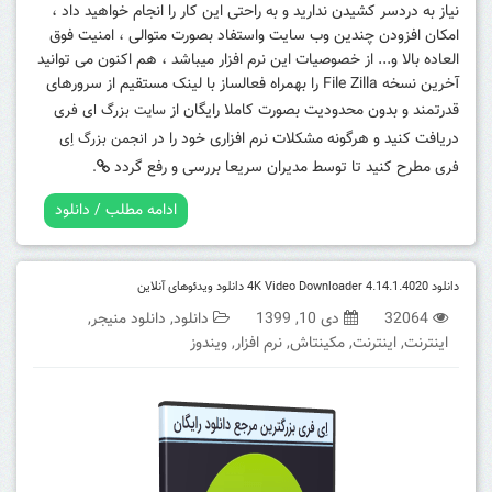
نیاز به دردسر کشیدن ندارید و به راحتی این کار را انجام خواهید داد ،
امکان افزودن چندین وب سایت واستفاد بصورت متوالی ، امنیت فوق
العاده بالا و... از خصوصیات این نرم افزار میباشد ، هم اکنون می توانید
آخرین نسخه File Zilla را بهمراه فعالساز با لینک مستقیم از سرورهای
قدرتمند و بدون محدودیت بصورت کاملا رایگان از
سایت بزرگ ای فری
دریافت کنید و هرگونه مشکلات نرم افزاری خود را در
انجمن بزرگ اِی
مطرح کنید تا توسط مدیران سریعا بررسی و رفع گردد
فری
.
ادامه مطلب / دانلود
دانلود 4K Video Downloader 4.14.1.4020 دانلود ویدئوهای آنلاین
32064
دی 10, 1399
دانلود
,
دانلود منیجر
,
اینترنت
,
اینترنت
,
مکینتاش
,
نرم افزار
,
ویندوز