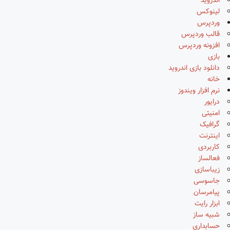
اندروید
لینوکس
وردپرس
قالب وردپرس
افزونه وردپرس
بازی
دانلود بازی اندروید
خانه
نرم افزار ویندوز
درایور
امنیتی
گرافیک
اینترنت
کاربردی
فعالساز
زیباسازی
جاسوسی
پیامرسان
ابزار رایت
شبیه ساز
حسابداری