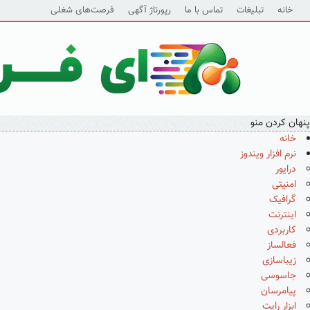
خانه
تبلیغات
تماس با ما
رپورتاژ آگهی
فرصت‌های شغلی
پنهان کردن منو
خانه
نرم افزار ویندوز
درایور
امنیتی
گرافیک
اینترنت
کاربردی
فعالساز
زیباسازی
جاسوسی
پیامرسان
ابزار رایت