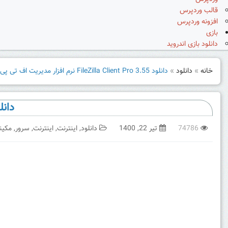
قالب وردپرس
افزونه وردپرس
بازی
دانلود بازی اندروید
خانه
»
دانلود
»
دانلود FileZilla Client Pro 3.55 نرم افزار مدیریت اف تی پی
دانلود ileZilla Client Pro 3.55
74786
تیر 22, 1400
دانلود
,
اینترنت
,
اینترنت
,
سرور
,
مکین