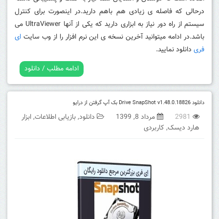
درحالی که فاصله ی زیادی هم باهم دارید.در اینصورت برای کنترل
سیستم از راه دور نیاز به ابزاری دارید که یکی از آنها UltraViewer می
باشد.در ادامه میتوانید آخرین نسخه ی این نرم افزار را از وب سایت
ای
فری
دانلود نمایید.
ادامه مطلب / دانلود
دانلود Drive SnapShot v1.48.0.18826 بک آپ گرفتن از درایو
2981
مرداد 8, 1399
دانلود
,
بازیابی اطلاعات
,
ابزار
هارد دیسک
,
کاربردی