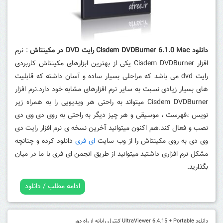
دانلود Cisdem DVDBurner 6.1.0 Mac رایت DVD در مکینتاش
: نرم
افزار Cisdem DVDBurner یکی از بهترین ابزارهای مکینتاش کاربردی
رایت dvd می باشد که مراحلی بسیار ساده و آسان داشته که قابلیت
های بسیار زیادی نسبت به سایر نرم افزارهای مشابه خود دارد.نرم افزار
Cisdem DVDBurner میتواند به راحتی هر ویدیویی را به همراه زیر
نویس ،فهرست ، موسیقی و هر چیز دیگر به راحتی به روی دی وی دی
نصب و فعال کند.هم اکنون میتوانید آخرین نسخه ی نرم افزار رایت دی
وی دی به روی مکینتاش را از وب سایت
ای فری
دانلود کرده و چنانچه
مشکل نرم افزاری داشتید میتوانید از طریق انجمن ای فری با ما در میان
بگذارید.
ادامه مطلب / دانلود
دانلود UltraViewer 6.4.15 + Portable کنترل رایانه از راه دور