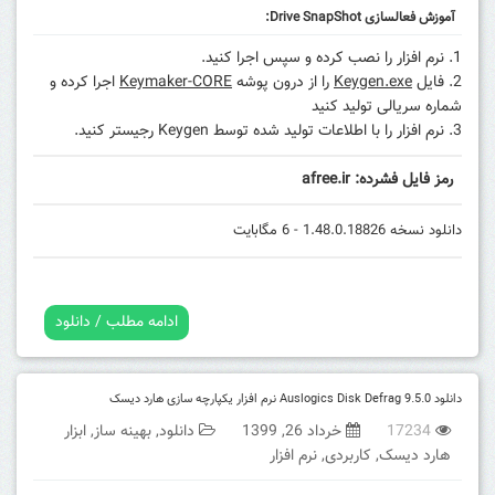
آموزش فعالسازی Drive SnapShot:
نرم افزار را نصب کرده و سپس اجرا کنید.
فایل
Keygen.exe
را از درون پوشه
Keymaker-CORE
اجرا کرده و
شماره سریالی تولید کنید
نرم افزار را با اطلاعات تولید شده توسط Keygen رجیستر کنید.
رمز فایل فشرده: afree.ir
دانلود نسخه 1.48.0.18826 - 6 مگابایت
ادامه مطلب / دانلود
دانلود Auslogics Disk Defrag 9.5.0 نرم افزار یکپارچه سازی هارد دیسک
17234
خرداد 26, 1399
دانلود
,
بهینه ساز
,
ابزار
هارد دیسک
,
کاربردی
,
نرم افزار