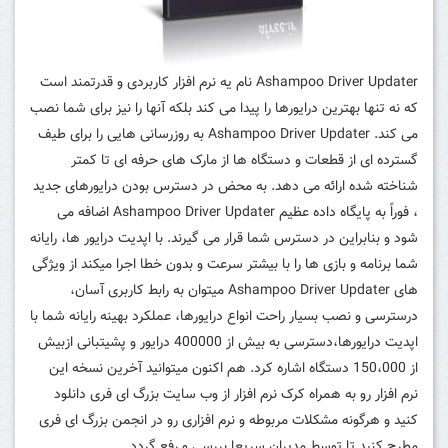
Ashampoo Driver Updater نام یه نرم افزار کاربردی و قدرتمند است
که نه تنها بهترین درایورها را پیدا می کند بلکه آنها را نیز برای شما نصب
می کند. Ashampoo Driver Updater به روزرسانی هایی را برای طیف
گسترده ای از قطعات و دستگاه ها از مارک های حرفه ای تا کمتر
شناخته شده ارائه می دهد. به محض در دسترس بودن درایورهای جدید
، فوراً به پایگاه داده عظیم Ashampoo Driver Updater اضافه می
شود و بنابراین در دسترس شما قرار می گیرند. با اپدیت درایور ها، رایانه
شما برنامه و بازی ها را با بیشتر سرعت و بدون خطا اجرا میکند از ویژگی
های Ashampoo Driver Updater میتوان به رابط کاربری آسان،
درسترسی و نصب بسیار راحت انواع درایورها، عملکرد بهینه رایانه شما با
اپدیت درایورها،دسترسی به بیش از 400000 درایور و پشیتبانی ازبیش
از 150،000 دستگاه اشاره کرد.
هم اکنون میتوانید آخرین نسخه این
نرم افزار رو به همراه کرک نرم افزار از وب سایت بزرگ ای فری دانلود
کنید و هرگونه مشکلات مربوطه و نرم افزاری رو در انجمن بزرگ ای فری
مطرح کنید تا توسط مدیران سریعا بررسی و رفع گردد.