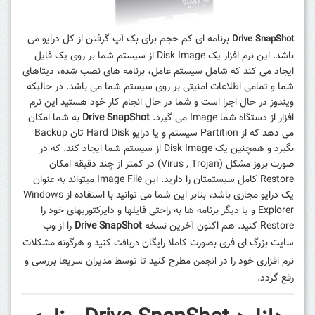
برنامه ای کم حجم برای بک آپ گرفتن از کل درایو می
Drive SnapShot
باشد. این نرم افزار یک Disk Image از سیستم شما بر روی یک فایل
ایجاد می کند که شامل سیستم عامل، برنامه های نصب شده، دیتاهای
شما و تمامی اطلاعات امنیتی بر روی سیستم شما می باشد. در حالیکه
ویندوز در حال اجرا است و شما در حال انجام کار خود هستید این نرم
افزار از دستگاه شما Image می گیرد.
Drive SnapShot
به شما امکان
می دهد که از Partition سیستم و یا درایو Hard Disk تان Backup
بگیرد و همچنین یک Disk Image از سیستم شما ایجاد کند. که در
صورت بروز مشکل (Virus , Trojan) در کمتر از چند دقیقه امکان
Restore کامل سیستمتان را دارید. این Image File میتواند به عنوان
یک درایو مجازی باشد، بنابر این شما می توانید با استفاده از Windows
Explorer و یا دیگر برنامه ها به راحتی فایلها و دایرکتوریهای خود را
Restore کنید
.
هم اکنون آخرین نسخه
Drive SnapShot
را از وب
سایت بزرگ ای فری
بصورت کاملا رایگان
کنید و هرگونه
مشکلات
دریافت
نرم افزاری
خود را در
مطرح کنید تا توسط مدیران سریعا بررسی و
انجمن
رفع گردد.