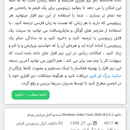
Subtitle Edit نام نرم افزاری قدرتمند و کاملا رایگان است که به شما
این امکان را می دهد تا بتوانید زیرنویس برای یک فیلم به راححتی هر
چه تمام تر بسازید ، شما با استفاده از این نرم افزار میتوانید هر
زیرنویسی که دارید با هر زبانی که هست به زبان فارسی ترجمه کنید ، با
استفاده از مترجم های گوگل و مایکروسافت می توانید به سرعت یک
فایل زیرنویس را ترجمه کنید و ذخیره کنید و به سادگی تمام یک
زیرنویس را آماده کرده اید و هرجای آن را که خواستید ویرایش و یا کم و
زیاد کنید ، امکانات زیادی در این نرم افزار جای داده شده است که
سهولت کار را چند صد برابر می کند ، هم اکنون می توانید آخرین نسخه
این نرم افزار را بهمراه فعالساز با لینک مستقیم و بصورت کاملا رایگان از
سایت بزرگ ای فری
دریافت کنید و هرگونه مشکلات نرم افزاری خود را
در انجمن مطرح کنید تا توسط مدیران سریعا بررسی و رفع گردد.
ادامه مطلب / دانلود
دانلود Windows Video Tools 2020 v8.0.5.2 استدیو کامل ویرایش ویدئو
4017
دی 27, 1398
دانلود
,
ابزار زیرنویس فیلم
,