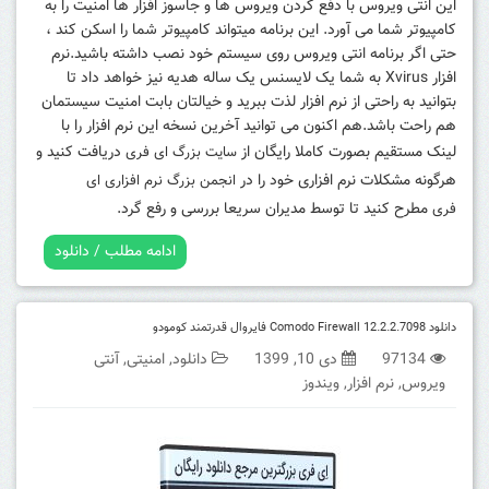
این انتی ویروس با دفع کردن ویروس ها و جاسوز افزار ها امنیت را به
کامپیوتر شما می آورد. این برنامه میتواند کامپیوتر شما را اسکن کند ،
حتی اگر برنامه انتی ویروس روی سیستم خود نصب داشته باشید.نرم
افزار Xvirus به شما یک لایسنس یک ساله هدیه نیز خواهد داد تا
بتوانید به راحتی از نرم افزار لذت ببرید و خیالتان بابت امنیت سیستمان
هم راحت باشد.
هم اکنون می توانید آخرین نسخه این نرم افزار را با
لینک مستقیم بصورت کاملا رایگان از
دریافت کنید و
سایت بزرگ ای فری
هرگونه مشکلات نرم افزاری خود را در
انجمن بزرگ نرم افزاری ای
مطرح کنید تا توسط مدیران سریعا بررسی و رفع گرد.
فری
ادامه مطلب / دانلود
دانلود Comodo Firewall 12.2.2.7098 فایروال قدرتمند کومودو
97134
دی 10, 1399
دانلود
,
امنیتی
,
آنتی
ویروس
,
نرم افزار
,
ویندوز