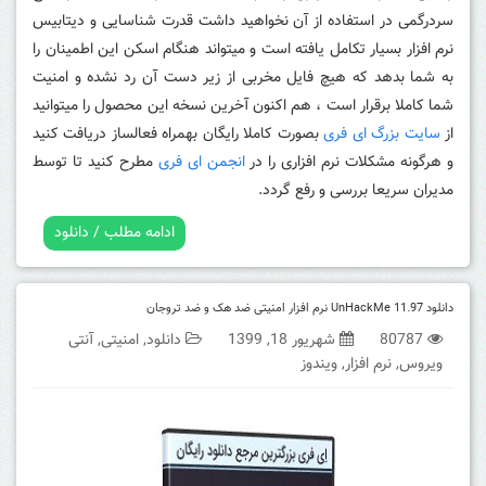
سردرگمی در استفاده از آن نخواهید داشت قدرت شناسایی و دیتابیس
نرم افزار بسیار تکامل یافته است و میتواند هنگام اسکن این اطمینان را
به شما بدهد که هیچ فایل مخربی از زیر دست آن رد نشده و امنیت
شما کاملا برقرار است ، هم اکنون آخرین نسخه این محصول را میتوانید
از
سایت بزرگ ای فری
بصورت کاملا رایگان بهمراه فعالساز دریافت کنید
و هرگونه مشکلات نرم افزاری را در
انجمن ای فری
مطرح کنید تا توسط
مدیران سریعا بررسی و رفع گردد.
ادامه مطلب / دانلود
دانلود UnHackMe 11.97 نرم افزار امنیتی ضد هک و ضد تروجان
80787
شهریور 18, 1399
دانلود
,
امنیتی
,
آنتی
ویروس
,
نرم افزار
,
ویندوز