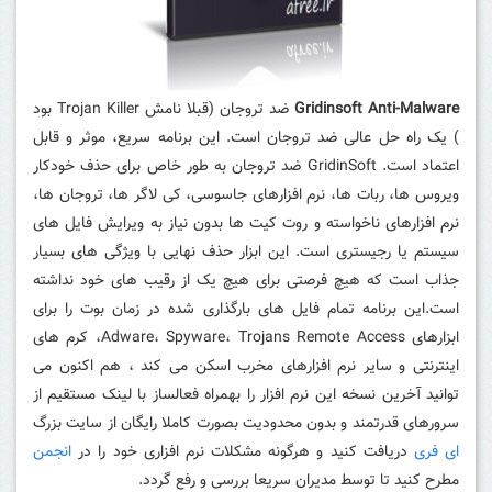
Gridinsoft Anti-Malware
ضد تروجان (قبلا نامش Trojan Killer بود
) یک راه حل عالی ضد تروجان است. این برنامه سریع، موثر و قابل
اعتماد است. GridinSoft ضد تروجان به طور خاص برای حذف خودکار
ویروس ها، ربات ها، نرم افزارهای جاسوسی، کی لاگر ها، تروجان ها،
نرم افزارهای ناخواسته و روت کیت ها بدون نیاز به ویرایش فایل های
سیستم یا رجیستری است. این ابزار حذف نهایی با ویژگی های بسیار
جذاب است که هیچ فرصتی برای هیچ یک از رقیب های خود نداشته
است.این برنامه تمام فایل های بارگذاری شده در زمان بوت را برای
ابزارهای Adware، Spyware، Trojans Remote Access، کرم های
اینترنتی و سایر نرم افزارهای مخرب اسکن می کند ، هم اکنون می
توانید آخرین نسخه این نرم افزار را بهمراه فعالساز با لینک مستقیم از
سرورهای قدرتمند و بدون محدودیت بصورت کاملا رایگان از سایت بزرگ
ای فری
دریافت کنید و هرگونه مشکلات نرم افزاری خود را در
انجمن
مطرح کنید تا توسط مدیران سریعا بررسی و رفع گردد.