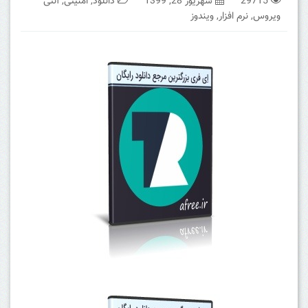
29715
شهریور 28, 1399
دانلود
,
امنیتی
,
آنتی
ویروس
,
نرم افزار
,
ویندوز