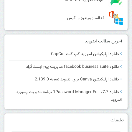
مارکت اندروید APKPure
فعالساز ویندوز و آفیس
آخرین مطالب اندروید
دانلود اپلیکیشن اندروید کپ کات CapCut
دانلود facebook business suite مدیریت پیج اینستاگرام
دانلود اپلیکیشن Canva برای اندروید نسخه 2.139.0
دانلود 1Password Manager Full v7.7 برنامه مدیریت پسوورد
اندروید
تبلیغات