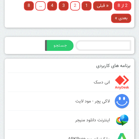
2 از 8
« قبلی
1
2
3
4
…
8
بعدی »
جستجو
برنامه های کاربردی
انی دسک
لاکی پچر - مود لایت
اینترنت دانلود منیجر