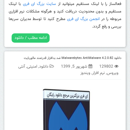
فعالساز را با لینک مستقیم میتوانید از
سایت بزرگ ای فری
با لینک
مستقیم و بدون محدودیت دریافت کنید و هرگونه مشکلات نرم افزاری
مربوطه را در
انجمن بزرگ ای فری
مطرح کنید تا توسط مدیران سریعا
بررسی و رفع گردد.
ادامه مطلب / دانلود
دانلود Malwarebytes AntiMalware 4.2.0.82 ضد بدافزار قدرتمند مالوربایت
129802
شهریور 5, 1399
دانلود
,
امنیتی
,
آنتی
ویروس
,
نرم افزار
,
ویندوز