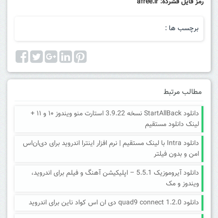
رمز فایل فشرده: afree.ir
برچسب ها :
مطالب مرتبط
دانلود StartAllBack نسخه 3.9.22 استارت منو ویندوز ۱۰ و ۱۱ +
لینک دانلود مستقیم
دانلود Intra با لینک مستقیم | نرم افزار اینترا اندروید برای دی‌ان‌اس
امن و بدون فیلتر
دانلود آیروموزیک 5.5.1 – اپلیکیشن آهنگ و فیلم برای اندروید،
ویندوز و مک
دانلود quad9 connect 1.2.0 دی ان اس کواد ناین برای اندروید