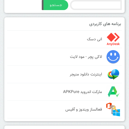
جستجو
برنامه های کاربردی
انی دسک
لاکی پچر - مود لایت
اینترنت دانلود منیجر
مارکت اندروید APKPure
فعالساز ویندوز و آفیس