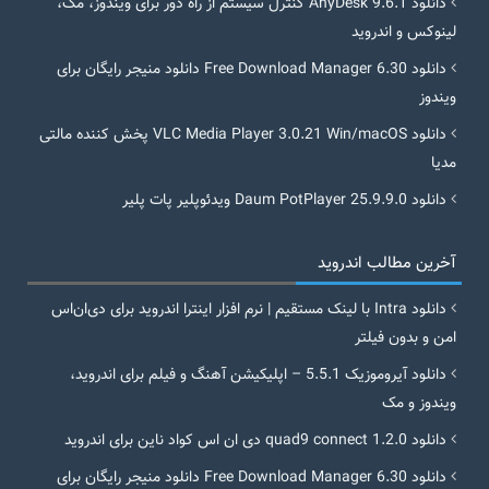
دانلود AnyDesk 9.6.1 کنترل سیستم از راه دور برای ویندوز، مک،
لینوکس و اندروید
دانلود Free Download Manager 6.30 دانلود منیجر رایگان برای
ویندوز
دانلود VLC Media Player 3.0.21 Win/macOS پخش کننده مالتی
مدیا
دانلود Daum PotPlayer 25.9.9.0 ویدئوپلیر پات پلیر
آخرین مطالب اندروید
دانلود Intra با لینک مستقیم | نرم افزار اینترا اندروید برای دی‌ان‌اس
امن و بدون فیلتر
دانلود آیروموزیک 5.5.1 – اپلیکیشن آهنگ و فیلم برای اندروید،
ویندوز و مک
دانلود quad9 connect 1.2.0 دی ان اس کواد ناین برای اندروید
دانلود Free Download Manager 6.30 دانلود منیجر رایگان برای