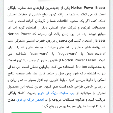
Norton Power Eraser
یکی از جدیدترین ابزارهای ضد مخرب رایگان
است که می تواند به شما در پاک کردن انواع خاصی از خطرات امنیتی
کمک کند،
اگر یک مخرب اطلاعات شما را گروگان گرفته است و شما
محصولات نورتون و شرکت های امنیتی دیگر را امتحان کرده اید اما
موفق نبوده اید، در این زمان وقت آن رسیده که Norton Power
Eraser را امتحان کنید.
این محصول بر روی خطرات امنیتی متمرکز است
که برنامه های جعلی را شناسایی میکند ، برنامه هایی که با عنوان
"scareware" یا "rogueware" یا "scamware" شناخته می
شوند.
Norton Power Eraser از فناوری های تهاجمی بیشتری نسبت
به محصولات Norton استفاده می کند، بنابراین ممکن است برنامه ای
نیز به اشتباه پاک شود پس
قبل از حذف فایل ها، باید صفحه نتایج
اسکن را دقیقا بررسی کنید ، رابط کاربری نرم افزار بسیار ساده و روان و
با زیبایی خاصی طراحی شده است هم اکنون آخرین نسخه این محصول
امنیتی را میتوانید از
وب سایت بزرگ ای فری
بصورت کاملا رایگان
دریافت کنید و هرگونه مشکلات مربوطه را در
انجمن بزرگ ای فری
مطرح
کنید تا توسط مدیران سریعا بررسی و رفع گردد.