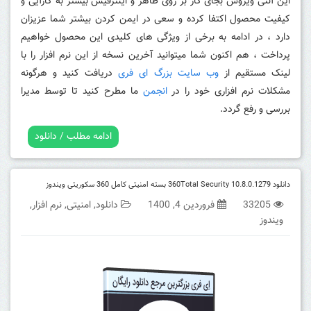
این آنتی ویروس بجای کار بر روی ظاهر و اینترفیس بیشتر به کارآیی و
کیفیت محصول اکتفا کرده و سعی در ایمن کردن بیشتر شما عزیزان
دارد ، در ادامه به برخی از ویژگی های کلیدی این محصول خواهیم
پرداخت ، هم اکنون شما میتوانید آخرین نسخه از این نرم افزار را با
لینک مستقیم از
وب سایت بزرگ ای فری
دریافت کنید و هرگونه
مشکلات نرم افزاری خود را در
انجمن
ما مطرح کنید تا توسط مدیرا
بررسی و رفع گردد.
ادامه مطلب / دانلود
دانلود 360Total Security 10.8.0.1279 بسته امنیتی کامل 360 سکوریتی ویندوز
33205
فروردین 4, 1400
دانلود
,
امنیتی
,
نرم افزار
,
ویندوز