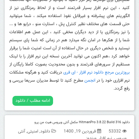
همچنین برای فولدرها رمز قرار دهید تا بتوانید از محتویات آنها محافظت
کنید ، این نرم افزار بسیار قدرتمند است و از لحاظ رمزنگاری نیز از
الگوریتم های پیشرفته و غیرقابل نفوذ استفاده میکند ، شما میتوانید
حتی قسمت های مختلف نظیر کنترل پنل ، استارت منو ، درایو ها و ...
را نیز رمزنگاری یا از دید دیگران مخفی کنید ، این عمل هم اطلاعات
شما را از هکرها در امان نگه میدارد هم در زمانی که شما پای سیستم
نیستید و شخص دیگری در حال استفاده از آن است امنیت شما را برقرار
خواهد کرد ،
هم اکنون می توانید آخرین نسخه این نرم افزار را با لینک
مستقیم از سرورهای قدرتمند و بدون محدودیت بصورت کاملا رایگان از
بروزترین مرجع دانلود نرم افزار - ای فری
دریافت کنید و هرگونه مشکلات
نرم افزاری خود را در
انجمن
مطرح کنید تا توسط مدیران سریعا بررسی و
رفع گردد.
ادامه مطلب / دانلود
دانلود HitmanPro 3.8.22 Build 316 مکمل آنتی ویروس هیت من پرو
53332
فروردین 19, 1400
دانلود
,
امنیتی
,
آنتی
ویروس
,
نرم افزار
,
ویندوز