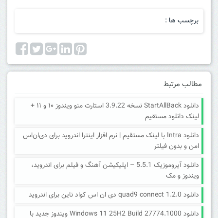
برچسب ها :
مطالب مرتبط
دانلود StartAllBack نسخه 3.9.22 استارت منو ویندوز ۱۰ و ۱۱ +
لینک دانلود مستقیم
دانلود Intra با لینک مستقیم | نرم افزار اینترا اندروید برای دی‌ان‌اس
امن و بدون فیلتر
دانلود آیروموزیک 5.5.1 – اپلیکیشن آهنگ و فیلم برای اندروید،
ویندوز و مک
دانلود quad9 connect 1.2.0 دی ان اس کواد ناین برای اندروید
دانلود Windows 11 25H2 Build 27774.1000 ویندوز جدید با