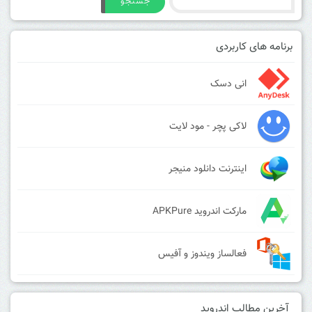
جستجو
برنامه های کاربردی
انی دسک
لاکی پچر - مود لایت
اینترنت دانلود منیجر
مارکت اندروید APKPure
فعالساز ویندوز و آفیس
آخرین مطالب اندروید