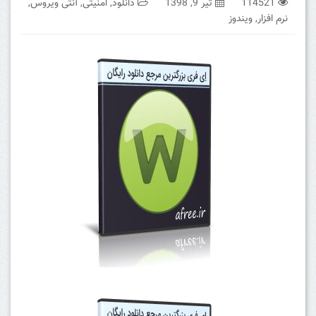
114521
تیر 9, 1398
دانلود
,
امنیتی
,
آنتی ویروس
,
نرم افزار
,
ویندوز