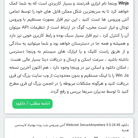
Winja
وینجا نام ابزاری قدرتمند و بسیار کاربردی است که به شما کمک
خواهد کرد تا به سریعترین شکل ممکن فایل های خود را توسط تمامی
آنتی ویروس ها تست کنید ، این نرم افزار بصورت مستقیم با ویروس
توتال و ابزار تست مخرب گوگ در ارتباط است از تنظیمات API میتوان
آن را کنترل کرد ، نرم افزار بسیار سبک بوده و رابط کاربری خوبی نیز دارد
و همیشه و همه جا در دسترستان خواهد بود و شما میتوانید به سادگی
و از طریق راست کلیک و یا ابزارک های سیستم به وینجا دسترسی
داشته باشید ، سرعت اسکن و ارسال و دریافت دیتا بسیار عالی هست
، امکان دانلود و اسکن نیز در وینجا وجود دارد ، هم اکنون آخرین نسخه
Win Ja را با لینک مستقیم و بدون محدودیت از وب سایت بزرگ ای فری
دریافت کنید و هرگونه مشکلات مربوطه را در انجمن بزرگ ای فری مطرح
کنید تا توسط مدیران سریعا بررسی و رفع گردد.
ادامه مطلب / دانلود
دانلود Webroot SecureAnywhere 9.0.24.49 آنتی ویروس وب روت بهمراه لایسنس
هدیه