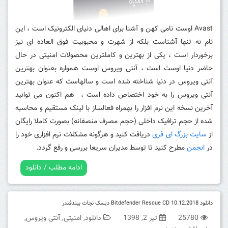
Avast اوست نامی کهن و آشنا برای اهالی دنیای الکترونیک است ، این
نام نه تنها آشناست بلکه از شهرت و محبوبیت فوق العاده ای نیز
برخوردار است ، یکی از بهترین و کاملترین محصولات امنیتی در حال
حاضر دنیا اوست است ، آنتی ویروس اوست همواره بعنوان بهترین
آنتی ویروس در دنیا شناخته شده است و سالهاست که عنوان بهترین
آنتی ویروس را به خود اختصاص داده است ، هم اکنون می توانید
آخرین نسخه این نرم افزار را بهمراه فعالساز با لینک مستقیم و محاسبه
شده از حجم ترافیک داخلی (حجم مصرف منصفانه) بصورت کاملا رایگان
از
سایت بزرگ ای فری
دریافت کنید و هرگونه مشکلات نرم افزاری خود را
در
انجمن
مطرح کنید تا توسط مدیران سریعا بررسی و رفع گردد.
ادامه مطلب / دانلود
دانلود Bitdefender Rescue CD 10.12.2018 دیسک نجات بیتدفندر
25780
تیر 2, 1398
دانلود
,
امنیتی
,
آنتی ویروس
,