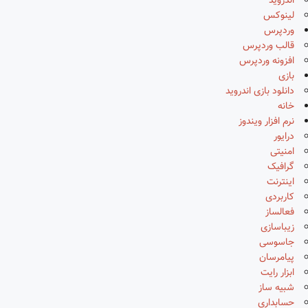
اندروید
لینوکس
وردپرس
قالب وردپرس
افزونه وردپرس
بازی
دانلود بازی اندروید
خانه
نرم افزار ویندوز
درایور
امنیتی
گرافیک
اینترنت
کاربردی
فعالساز
زیباسازی
جاسوسی
پیامرسان
ابزار رایت
شبیه ساز
حسابداری