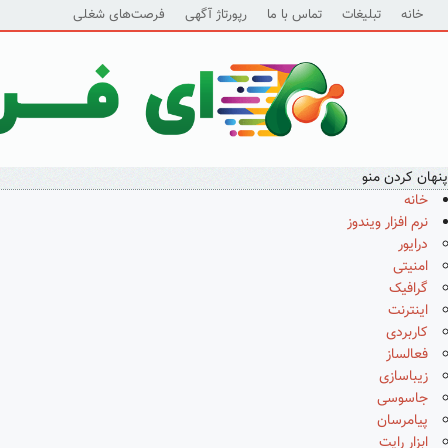
خانه
تبلیغات
تماس با ما
رپورتاژ آگهی
فرصت‌های شغلی
پنهان کردن منو
خانه
نرم افزار ویندوز
درایور
امنیتی
گرافیک
اینترنت
کاربردی
فعالساز
زیباسازی
جاسوسی
پیامرسان
ابزار رایت