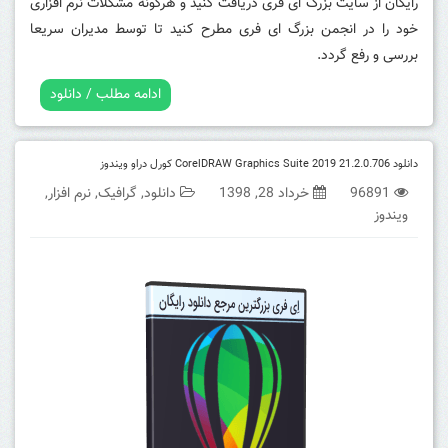
رایگان از سایت بزرگ ای فری دریافت کنید و هرگونه مشکلات نرم افزاری
خود را در انجمن بزرگ ای فری مطرح کنید تا توسط مدیران سریعا
بررسی و رفع گردد.
ادامه مطلب / دانلود
دانلود CorelDRAW Graphics Suite 2019 21.2.0.706 کورل دراو ویندوز
96891
خرداد 28, 1398
دانلود
,
گرافیک
,
نرم افزار
,
ویندوز