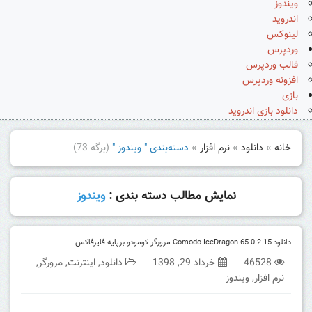
ویندوز
اندروید
لینوکس
وردپرس
قالب وردپرس
افزونه وردپرس
بازی
دانلود بازی اندروید
خانه
»
دانلود
»
نرم افزار
»
دسته‌بندی " ویندوز "
(برگه 73)
نمایش مطالب دسته بندی :
ویندوز
دانلود Comodo IceDragon 65.0.2.15 مرورگر کومودو برپایه فایرفاکس
46528
خرداد 29, 1398
دانلود
,
اینترنت
,
مرورگر
,
نرم افزار
,
ویندوز