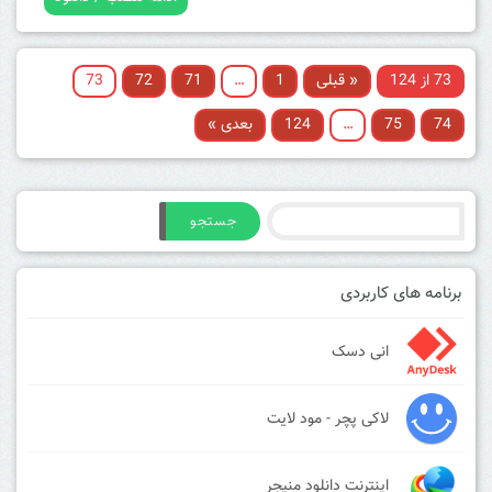
73 از 124
« قبلی
1
…
71
72
73
74
75
…
124
بعدی »
جستجو
برنامه های کاربردی
انی دسک
لاکی پچر - مود لایت
اینترنت دانلود منیجر