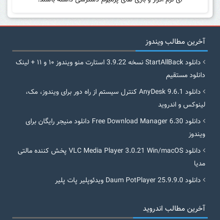
ای نرم افزار و بازی های پرمیوم دسترسی داشته باشند.
آخرین مطالب ویندوز
دانلود StartAllBack نسخه 3.9.22 استارت منو ویندوز ۱۰ و ۱۱ + لینک
دانلود مستقیم
دانلود AnyDesk 9.6.1 کنترل سیستم از راه دور برای ویندوز، مک،
لینوکس و اندروید
دانلود Free Download Manager 6.30 دانلود منیجر رایگان برای
ویندوز
دانلود VLC Media Player 3.0.21 Win/macOS پخش کننده مالتی
مدیا
دانلود Daum PotPlayer 25.9.9.0 ویدئوپلیر پات پلیر
آخرین مطالب اندروید