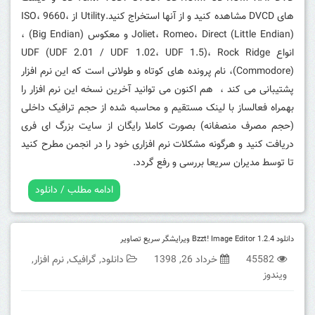
های DVCD مشاهده کنید و از آنها استخراج کنید.
Utility از ISO، 9660،
Joliet، Romeo، Direct (Little Endian) و معکوس (Big Endian) ،
انواع UDF (UDF 2.01 / UDF 1.02، UDF 1.5)، Rock Ridge
(Commodore)، نام پرونده های کوتاه و طولانی است که این نرم افزار
پشتیبانی می کند ، هم اکنون می توانید آخرین نسخه این نرم افزار را
بهمراه فعالساز با لینک مستقیم و محاسبه شده از حجم ترافیک داخلی
(حجم مصرف منصفانه) بصورت کاملا رایگان از سایت بزرگ ای فری
دریافت کنید و هرگونه مشکلات نرم افزاری خود را در انجمن مطرح کنید
تا توسط مدیران سریعا بررسی و رفع گردد.
ادامه مطلب / دانلود
دانلود Bzzt! Image Editor 1.2.4 ویرایشگر سریع تصاویر
45582
خرداد 26, 1398
دانلود
,
گرافیک
,
نرم افزار
,
ویندوز