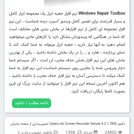
Windows Repair Toolbox
نرم افزار جعبه ابزار یک مجموعه ابزار کامل
و بسیار قدرتمند برای تعمیر کامل ویندوز آسیب دیده شماست ، این نرم
افزار مجموعه ای کامل از نرم افزارها در بخش بندی های مختلف است
که شما در هنگامی که ویندوزتان مشکل دارد یا کارهای عادی میخواهید
انجام دهید به آنها نیاز دارید ، جعبه ابزار میتواند به شما کمک کند تا
دمای پردازنده ، هارد و ... را در یک بخش داشته باشید ، یکی از بهترین
بخش های این نرم افزار بخش حذف مخرب ان است ، اگر سیستم شما
دچار ویروس شده یا مخربی روی سیستم شماست این نرم افزار به شما
کمک میکند تا دسترسی آسان به نرم افزار حذف مخرب را داشته باشید ،
هم اکنون آخرین نسخه این نرم افزار را میتوانید از سایت بزرگ ای فری
بصورت کاملا رایگان دریافت کنید.
ادامه مطلب / دانلود
دانلود CyberLink Screen Recorder Deluxe 4.2.1.7855 تصویربرداری از صفحه نمایش
24802
خرداد 25, 1398
دانلود
,
تصویربرداری از