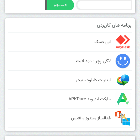
جستجو
برنامه های کاربردی
انی دسک
لاکی پچر - مود لایت
اینترنت دانلود منیجر
مارکت اندروید APKPure
فعالساز ویندوز و آفیس