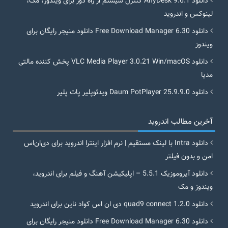
دانلود AnyDesk 9.6.1 کنترل سیستم از راه دور برای ویندوز، مک،
لینوکس و اندروید
دانلود Free Download Manager 6.30 دانلود منیجر رایگان برای
ویندوز
دانلود VLC Media Player 3.0.21 Win/macOS پخش کننده مالتی
مدیا
دانلود Daum PotPlayer 25.9.9.0 ویدئوپلیر پات پلیر
آخرین مطالب اندروید
دانلود Intra با لینک مستقیم | نرم افزار اینترا اندروید برای دی‌ان‌اس
امن و بدون فیلتر
دانلود آیروموزیک 5.5.1 – اپلیکیشن آهنگ و فیلم برای اندروید،
ویندوز و مک
دانلود quad9 connect 1.2.0 دی ان اس کواد ناین برای اندروید
دانلود Free Download Manager 6.30 دانلود منیجر رایگان برای