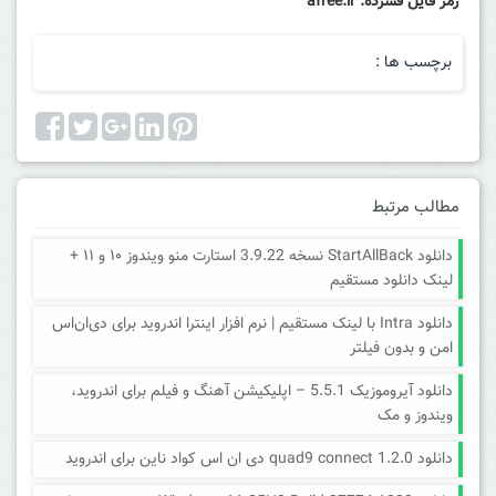
رمز فایل فشرده: afree.ir
برچسب ها :
مطالب مرتبط
دانلود StartAllBack نسخه 3.9.22 استارت منو ویندوز ۱۰ و ۱۱ +
لینک دانلود مستقیم
دانلود Intra با لینک مستقیم | نرم افزار اینترا اندروید برای دی‌ان‌اس
امن و بدون فیلتر
دانلود آیروموزیک 5.5.1 – اپلیکیشن آهنگ و فیلم برای اندروید،
ویندوز و مک
دانلود quad9 connect 1.2.0 دی ان اس کواد ناین برای اندروید