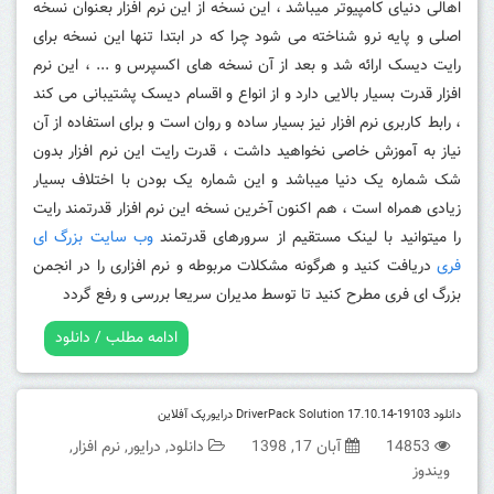
اهالی دنیای کامپیوتر میباشد ، این نسخه از این نرم افزار بعنوان نسخه
اصلی و پایه نرو شناخته می شود چرا که در ابتدا تنها این نسخه برای
رایت دیسک ارائه شد و بعد از آن نسخه های اکسپرس و ... ، این نرم
افزار قدرت بسیار بالایی دارد و از انواع و اقسام دیسک پشتیبانی می کند
، رابط کاربری نرم افزار نیز بسیار ساده و روان است و برای استفاده از آن
نیاز به آموزش خاصی نخواهید داشت ، قدرت رایت این نرم افزار بدون
شک شماره یک دنیا میباشد و این شماره یک بودن با اختلاف بسیار
زیادی همراه است ، هم اکنون آخرین نسخه این نرم افزار قدرتمند رایت
را میتوانید با لینک مستقیم از سرورهای قدرتمند
وب سایت بزرگ ای
فری
دریافت کنید و هرگونه مشکلات مربوطه و نرم افزاری را در انجمن
بزرگ ای فری مطرح کنید تا توسط مدیران سریعا بررسی و رفع گردد
ادامه مطلب / دانلود
دانلود DriverPack Solution 17.10.14-19103 درایورپک آفلاین
14853
آبان 17, 1398
دانلود
,
درایور
,
نرم افزار
,
ویندوز