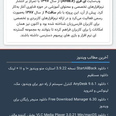
وب‌سایت
ای فری (Afree.ir)
از سال
۱۳۹۷
با تمرکز بر انتشار
نرم‌افزارهای تخصصی و محتوای آموزشی در حوزه فناوری آغاز به‌کار
کرد. پیش از آن، این پروژه با نام
سافت۴
از سال
۱۳۸۷
به‌صورت
رسمی فعالیت می‌کرد و در ارائه نرم‌افزارهای کاربردی و تخصصی
برای کاربران فارسی‌زبان شناخته شده بود و اکنون نیز همان
امکانات را برای کاربران فراهم کرده تا بتوانند به مجموعه گسترده
ای نرم افزار و بازی های پرمیوم دسترسی داشته باشند.
آخرین مطالب ویندوز
دانلود StartAllBack نسخه 3.9.22 استارت منو ویندوز ۱۰ و ۱۱ + لینک
دانلود مستقیم
دانلود AnyDesk 9.6.1 کنترل سیستم از راه دور برای ویندوز، مک،
لینوکس و اندروید
دانلود Free Download Manager 6.30 دانلود منیجر رایگان برای
ویندوز
دانلود VLC Media Player 3.0.21 Win/macOS پخش کننده مالتی