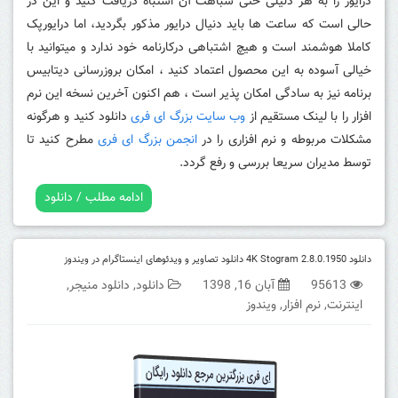
درایور را به هر دلیلی حتی شباهت آن اشتباه دریافت کنید و این در
حالی است که ساعت ها باید دنیال درایور مذکور بگردید، اما درایورپک
کاملا هوشمند است و هیچ اشتباهی درکارنامه خود ندارد و میتوانید با
خیالی آسوده به این محصول اعتماد کنید ، امکان بروزرسانی دیتابیس
برنامه نیز به سادگی امکان پذیر است ، هم اکنون آخرین نسخه این نرم
افزار را با لینک مستقیم از
وب سایت بزرگ ای فری
دانلود کنید و هرگونه
مشکلات مربوطه و نرم افزاری را در
انجمن بزرگ ای فری
مطرح کنید تا
توسط مدیران سریعا بررسی و رفع گردد.
ادامه مطلب / دانلود
دانلود 4K Stogram 2.8.0.1950 دانلود تصاویر و ویدئوهای اینستاگرام در ویندوز
95613
آبان 16, 1398
دانلود
,
دانلود منیجر
,
اینترنت
,
نرم افزار
,
ویندوز