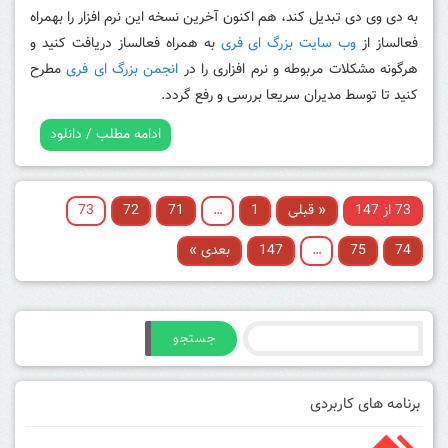
به دی وی دی تبدیل کند، هم اکنون آخرین نسخه این نرم افزار را بهمراه
فعالساز از
وب سایت بزرگ ای فری
به همراه فعالساز دریافت کنید و
هرگونه مشکلات مربوطه و نرم افزاری را در
انجمن بزرگ ای فری
مطرح
کنید تا توسط مدیران سریعا بررسی و رفع گردد.
ادامه مطلب / دانلود
73 از 147
« قبلی
1
…
71
72
73
74
75
…
147
بعدی »
جستجو
برنامه های کاربردی