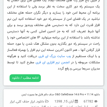
از قبیل باج افزار رت های مختلف ایجاد یک فضای امن برای اتصال به
یک سیستم راه دور کاری سخت به نظر برسد ولی با استفاده از این
برنامه آن محیط امن خود را بسازید و دیگر نگران حمله های مختلف
نباشید در یک فضای امن از سیستم راه دور خود استفاده کنید این نرم
افزار قدرت این دارد که به دسترسی های مختلف ویندوز برسد و برای
آنها شرط تعریف کند که به جز ادمین اصلی کسی به آنها دسترسی
نداشته باشد با استفاده از این برنامه میتوانید IP های اختصاصی خود را
راحت در سیستم راه دور بگذارید بدون مشکل هک شدن یا مورد حمله
قرار گرفتن آنها ، هم اکنون آخرین نسخه این نرم افزار را بهمراه فعالساز
و با لینک مستقیم از
وب سایت بزرگ ای فری
دریافت کنید و هرگونه
مشکلات مربوطه را در
انجمن نرم افزاری ای فری
مطرح کنید تا توسط
مدیران سریعا بررسی و رفع گردد
ادامه مطلب / دانلود
دانلود O&O SafeErase 14.6 Pro + 11.14 حذف دائم فایل ها بصورت ایمن
67782
آبان 15, 1398
دانلود
,
ابزار حذف کلی
,
ابزار