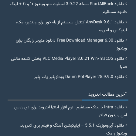
دانلود StartAllBack نسخه 3.9.22 استارت منو ویندوز ۱۰ و ۱۱ + لینک
دانلود مستقیم
دانلود AnyDesk 9.6.1 کنترل سیستم از راه دور برای ویندوز، مک،
لینوکس و اندروید
دانلود Free Download Manager 6.30 دانلود منیجر رایگان برای
ویندوز
دانلود VLC Media Player 3.0.21 Win/macOS پخش کننده مالتی
مدیا
دانلود Daum PotPlayer 25.9.9.0 ویدئوپلیر پات پلیر
آخرین مطالب اندروید
دانلود Intra با لینک مستقیم | نرم افزار اینترا اندروید برای دی‌ان‌اس
امن و بدون فیلتر
دانلود آیروموزیک 5.5.1 – اپلیکیشن آهنگ و فیلم برای اندروید،
ویندوز و مک